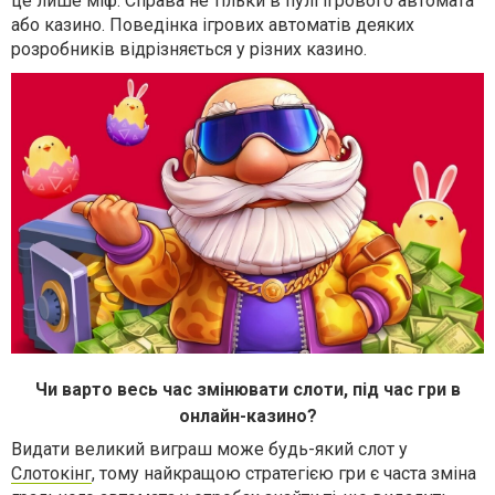
це лише міф. Справа не тільки в пулі ігрового автомата
або казино. Поведінка ігрових автоматів деяких
розробників відрізняється у різних казино.
Чи варто весь час змінювати слоти, під час гри в
онлайн-казино?
Видати великий виграш може будь-який слот у
Слотокінг
, тому найкращою стратегією гри є часта зміна