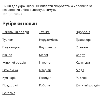
Зміни для українців у ЄС: виплати скоротять, а чоловіків за
незаконний виїзд депортуватимуть
15:15,
31 липня
Рубрики новин
Загальний розділ
Техніка
Здоров'я
Туризм
Нерухомість
Транспорт
Будівництво
Відпочинок
Розваги
Бізнес
Меблі
Спорт
Жіночий розділ
Інтернет
Культура
Економіка
Інтер'єр
Мода
Кулінарія
Послуги
Родина
Подорожі
Робота
Дитячий розділ
Реклама