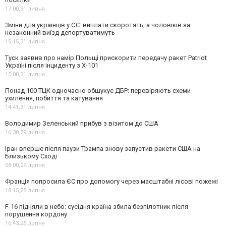
17:00,
31 липня
Зміни для українців у ЄС: виплати скоротять, а чоловіків за
незаконний виїзд депортуватимуть
15:15,
31 липня
Туск заявив про намір Польщі прискорити передачу ракет Patriot
Україні після інциденту з Х-101
15:00,
31 липня
Понад 100 ТЦК одночасно обшукує ДБР: перевіряють схеми
ухилення, побиття та катування
14:41,
31 липня
Володимир Зеленський прибув з візитом до США
16:38,
29 липня
Іран вперше після паузи Трампа знову запустив ракети США на
Близькому Сході
08:00,
29 липня
Франція попросила ЄС про допомогу через масштабні лісові пожежі
18:15,
25 липня
F-16 підняли в небо: сусідня країна збила безпілотник після
порушення кордону
16:43,
25 липня