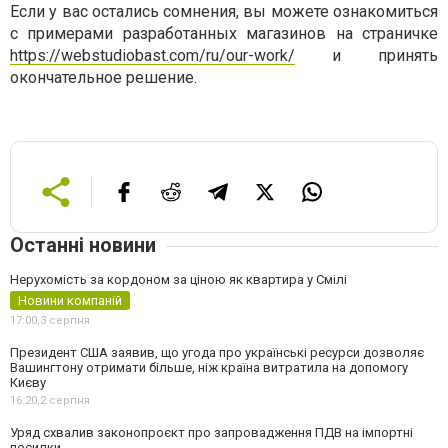
Если у вас остались сомнения, вы можете ознакомиться
с примерами разработанных магазинов на страничке
https://webstudiobast.com/ru/our-work/
и принять
окончательное решение.
Останні новини
Нерухомість за кордоном за ціною як квартира у Смілі
Новини компаній
17:00,
3 серпня
Президент США заявив, що угода про українські ресурси дозволяє
Вашингтону отримати більше, ніж країна витратила на допомогу
Києву
16:20,
2 серпня
Уряд схвалив законопроєкт про запровадження ПДВ на імпортні
посилки