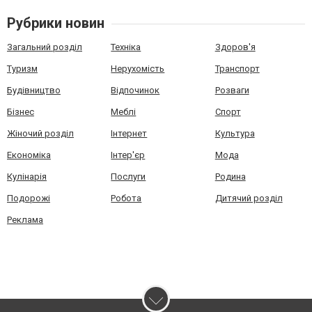
Рубрики новин
Загальний розділ
Техніка
Здоров'я
Туризм
Нерухомість
Транспорт
Будівництво
Відпочинок
Розваги
Бізнес
Меблі
Спорт
Жіночий розділ
Інтернет
Культура
Економіка
Інтер'єр
Мода
Кулінарія
Послуги
Родина
Подорожі
Робота
Дитячий розділ
Реклама