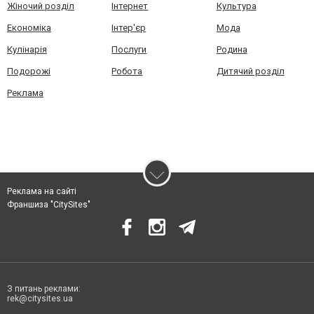
Жіночий розділ
Інтернет
Культура
Економіка
Інтер'єр
Мода
Кулінарія
Послуги
Родина
Подорожі
Робота
Дитячий розділ
Реклама
Реклама на сайті
Франшиза "CitySites"
З питань реклами:
rek@citysites.ua