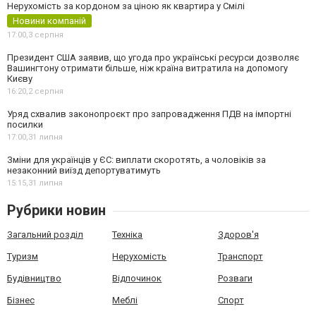
Нерухомість за кордоном за ціною як квартира у Смілі
Новини компаній
17:00,
3 серпня
Президент США заявив, що угода про українські ресурси дозволяє
Вашингтону отримати більше, ніж країна витратила на допомогу
Києву
16:20,
2 серпня
Уряд схвалив законопроєкт про запровадження ПДВ на імпортні
посилки
17:00,
31 липня
Зміни для українців у ЄС: виплати скоротять, а чоловіків за
незаконний виїзд депортуватимуть
15:15,
31 липня
Рубрики новин
Загальний розділ
Техніка
Здоров'я
Туризм
Нерухомість
Транспорт
Будівництво
Відпочинок
Розваги
Бізнес
Меблі
Спорт