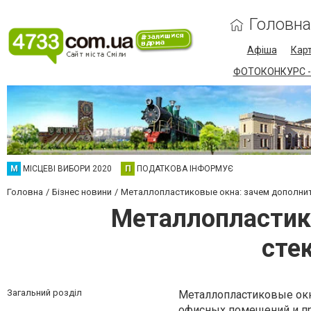
Головна
Афіша
Карт
ФОТОКОНКУРС -
М
МІСЦЕВІ ВИБОРИ 2020
П
ПОДАТКОВА ІНФОРМУЄ
Головна
Бізнес новини
Металлопластиковые окна: зачем дополнит
Металлопластик
сте
Загальний розділ
Металлопластиковые окна
офисных помещений и пр