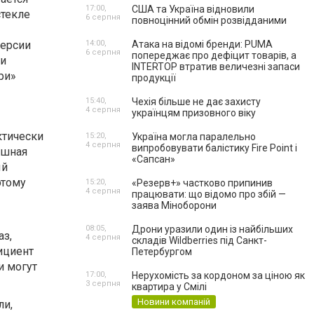
17:00,
США та Україна відновили
стекле
6 серпня
повноцінний обмін розвідданими
версии
14:00,
Атака на відомі бренди: PUMA
6 серпня
попереджає про дефіцит товарів, а
 и
INTERTOP втратив величезні запаси
ри»
продукції
15:40,
Чехія більше не дає захисту
4 серпня
українцям призовного віку
ктически
15:20,
Україна могла паралельно
4 серпня
випробовувати балістику Fire Point і
ушная
«Сапсан»
ый
этому
15:20,
«Резерв+» частково припинив
4 серпня
працювати: що відомо про збій —
заява Міноборони
08:05,
Дрони уразили один із найбільших
аз,
4 серпня
складів Wildberries під Санкт-
фициент
Петербургом
и могут
17:00,
Нерухомість за кордоном за ціною як
3 серпня
квартира у Смілі
Новини компаній
ли,