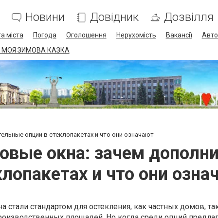
Новини
Довідник
Дозвілля
а міста
Погода
Оголошення
Нерухомість
Вакансії
Авто
 МОЯ ЗИМОВА КАЗКА
ельные опции в стеклопакетах и что они означают
овые окна: зачем дополни
клопакетах и что они озна
 стали стандартом для остекления, как частных домов, так
оизводственных площадей. Но когда среди опций предлаг