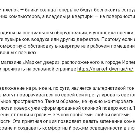
 пленок — блики солнца теперь не будут беспокоить сотр
очих компьютеров, а владельца квартиры — на поверхност
одится на специальном оборудовании, и установка пленки
и пузырьков воздуха или других дефектов. Поэтому если 
комфортную обстановку в квартире или рабочем помещени
вочных пленках.
 магазина «Маркет двери», расположенного в городе Ирпе
 прочитать на основной странице
https://market-dveri.ua/ru/
едложение на рынке и, по сути, является альтернативой то
 могут поворачиваться по своей оси и регулировать свето
ьное пространство. Таким образом, не нужно монтировать
люзи поверх уже сформированной оконной поверхности. 
ны от пыли и грязи — вечной проблемы любой системы
сти. Эта приятная опция позволяет делать затенение ком
ровне и создавать комфортный режим освещенности в лю