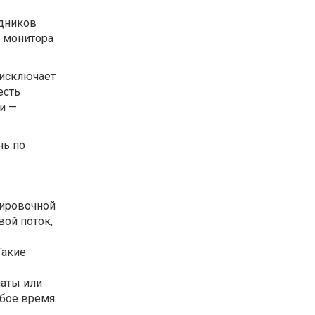
удников
и монитора
 исключает
есть
и —
нь по
.
нировочной
вой поток,
Такие
наты или
бое время.