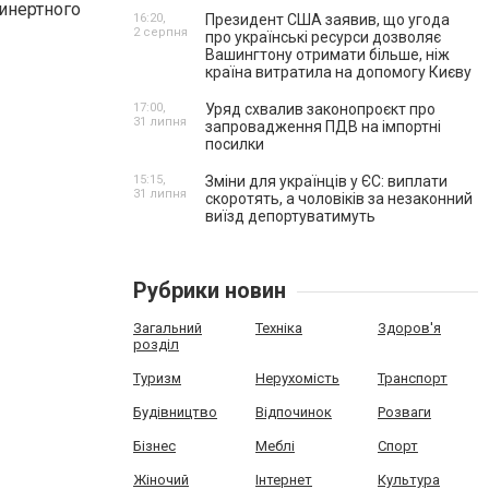
 инертного
16:20,
Президент США заявив, що угода
2 серпня
про українські ресурси дозволяє
Вашингтону отримати більше, ніж
країна витратила на допомогу Києву
17:00,
Уряд схвалив законопроєкт про
31 липня
запровадження ПДВ на імпортні
посилки
15:15,
Зміни для українців у ЄС: виплати
31 липня
скоротять, а чоловіків за незаконний
виїзд депортуватимуть
Рубрики новин
Загальний
Техніка
Здоров'я
розділ
Туризм
Нерухомість
Транспорт
Будівництво
Відпочинок
Розваги
Бізнес
Меблі
Спорт
Жіночий
Інтернет
Культура