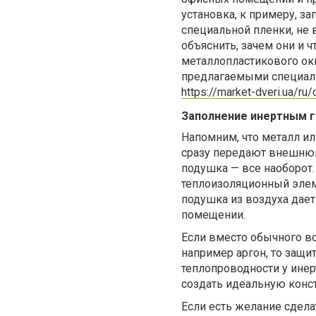
установка, к примеру, з
специальной пленки, не 
объяснить, зачем они и 
металлопластикового ок
предлагаемыми специал
https://market-dveri.ua/ru/
Заполнение инертным 
Напомним, что металл ил
сразу передают внешнюю
подушка — все наоборот
теплоизоляционный элемен
подушка из воздуха дае
помещении.
Если вместо обычного во
например аргон, то защит
теплопроводности у ине
создать идеальную конс
Если есть желание сдела