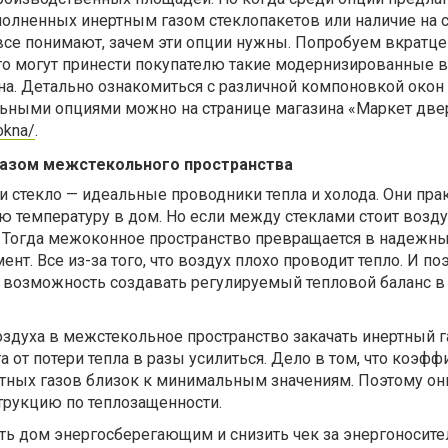
аполненных инертным газом стеклопакетов или наличие на 
все понимают, зачем эти опции нужны. Попробуем вкратце
что могут принести покупателю такие модернизированные 
на. Детально ознакомиться с различной компоновкой окон
ьными опциями можно на странице магазина «Маркет две
okna/
.
газом межстекольного пространства
и стекло — идеальные проводники тепла и холода. Они пра
 температуру в дом. Но если между стеклами стоит возд
. Тогда межоконное пространство превращается в надежн
т. Все из-за того, что воздух плохо проводит тепло. И по
т возможность создавать регулируемый тепловой баланс в
здуха в межстекольное пространство закачать инертный г
а от потери тепла в разы усилиться. Дело в том, что коэф
ртных газов близок к минимальным значениям. Поэтому он
трукцию по теплозащенности.
ть дом энергосберегающим и снизить чек за энергоносите