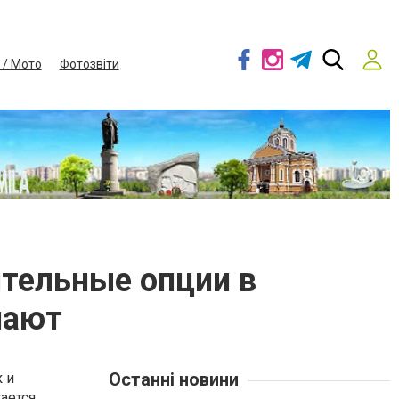
 / Мото
Фотозвіти
тельные опции в
чают
Останні новини
 и
ается