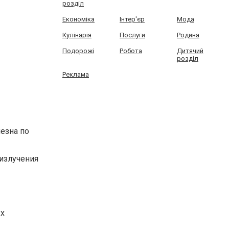
розділ
Економіка
Інтер'єр
Мода
Кулінарія
Послуги
Родина
Подорожі
Робота
Дитячий
розділ
Реклама
езна по
излучения
ых