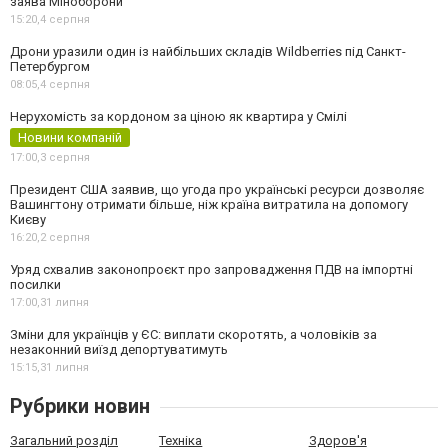
заява Міноборони
15:20,
4 серпня
Дрони уразили один із найбільших складів Wildberries під Санкт-
Петербургом
08:05,
4 серпня
Нерухомість за кордоном за ціною як квартира у Смілі
Новини компаній
17:00,
3 серпня
Президент США заявив, що угода про українські ресурси дозволяє
Вашингтону отримати більше, ніж країна витратила на допомогу
Києву
16:20,
2 серпня
Уряд схвалив законопроєкт про запровадження ПДВ на імпортні
посилки
17:00,
31 липня
Зміни для українців у ЄС: виплати скоротять, а чоловіків за
незаконний виїзд депортуватимуть
15:15,
31 липня
Рубрики новин
Загальний розділ
Техніка
Здоров'я