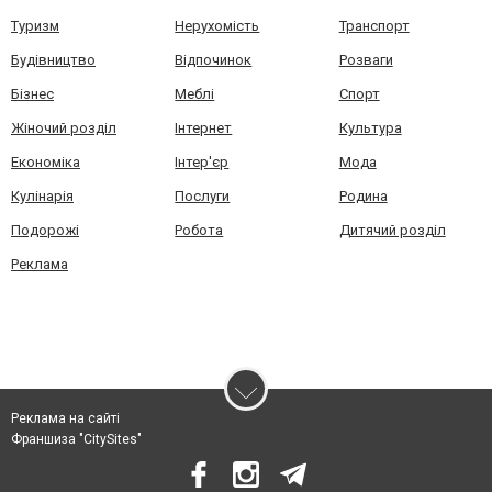
Туризм
Нерухомість
Транспорт
Будівництво
Відпочинок
Розваги
Бізнес
Меблі
Спорт
Жіночий розділ
Інтернет
Культура
Економіка
Інтер'єр
Мода
Кулінарія
Послуги
Родина
Подорожі
Робота
Дитячий розділ
Реклама
Реклама на сайті
Франшиза "CitySites"