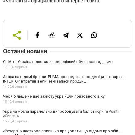
«Контакты» официального интернет-сайта.
Останні новини
США та Україна відновили повноцінний обмін розвідданими
17:00,
6 серпня
Атака на відомі бренди: PUMA попереджає про дефіцит товарів, а
INTERTOP втратив величезні запаси продукції
14:00,
6 серпня
Чехія більше не дає захисту українцям призовного віку
15:40,
4 серпня
Україна могла паралельно випробовувати балістику Fire Point і
«Сапсан»
15:20,
4 серпня
«Резерв+» частково припинив працювати: що відомо про збій —