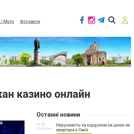
 / Мото
Фотозвіти
ан казино онлайн
Останні новини
17:00,
Нерухомість за кордоном за ціною як
3 серпня
квартира у Смілі