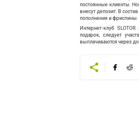
постоянные клиенты. Нов
внесут депозит. В соста
пополнения и фриспины.
Интернет-клуб SLOTOR
подарок, следует учас
выплачиваются через до