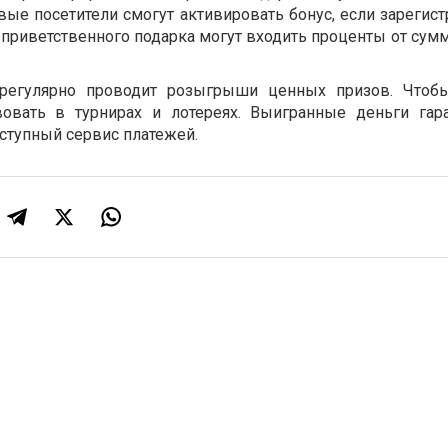
ые посетители смогут активировать бонус, если зарегист
в приветственного подарка могут входить проценты от су
 регулярно проводит розыгрыши ценных призов. Чтобы
твовать в турнирах и лотереях. Выигранные деньги гар
ступный сервис платежей.