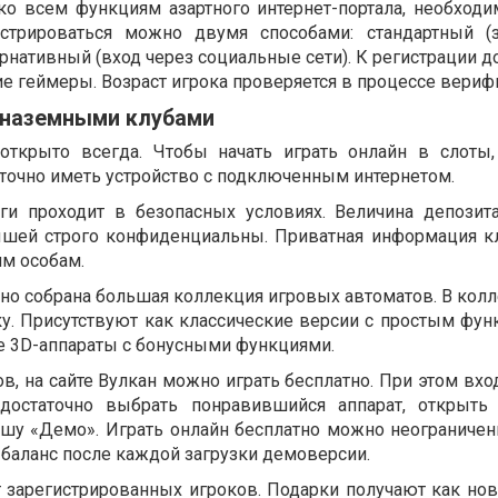
ко всем функциям азартного интернет-портала, необходи
истрироваться можно двумя способами: стандартный (
рнативный (вход через социальные сети). К регистрации 
е геймеры. Возраст игрока проверяется в процессе вериф
 наземными клубами
открыто всегда. Чтобы начать играть онлайн в слоты
аточно иметь устройство с подключенным интернетом.
ги проходит в безопасных условиях. Величина депозит
шей строго конфиденциальны. Приватная информация к
им особам.
ино собрана большая коллекция игровых автоматов. В кол
у. Присутствуют как классические версии с простым фун
е 3D-аппараты с бонусными функциями.
ов, на сайте Вулкан можно играть бесплатно. При этом вхо
 достаточно выбрать понравившийся аппарат, открыт
ишу «Демо». Играть онлайн бесплатно можно неограничен
 баланс после каждой загрузки демоверсии.
 зарегистрированных игроков. Подарки получают как нови