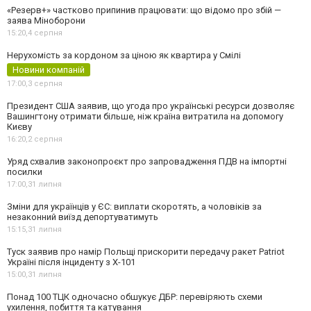
«Резерв+» частково припинив працювати: що відомо про збій —
заява Міноборони
15:20,
4 серпня
Нерухомість за кордоном за ціною як квартира у Смілі
Новини компаній
17:00,
3 серпня
Президент США заявив, що угода про українські ресурси дозволяє
Вашингтону отримати більше, ніж країна витратила на допомогу
Києву
16:20,
2 серпня
Уряд схвалив законопроєкт про запровадження ПДВ на імпортні
посилки
17:00,
31 липня
Зміни для українців у ЄС: виплати скоротять, а чоловіків за
незаконний виїзд депортуватимуть
15:15,
31 липня
Туск заявив про намір Польщі прискорити передачу ракет Patriot
Україні після інциденту з Х-101
15:00,
31 липня
Понад 100 ТЦК одночасно обшукує ДБР: перевіряють схеми
ухилення, побиття та катування