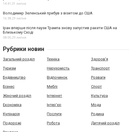
14:41,
31 липня
Володимир Зеленський прибув з візитом до США
16:38,
29 липня
Іран вперше після паузи Трампа знову запустив ракети США на
Близькому Сході
08:00,
29 липня
Рубрики новин
Загальний розділ
Техніка
Здоров'я
Туризм
Нерухомість
Транспорт
Будівництво
Відпочинок
Розваги
Бізнес
Меблі
Спорт
Жіночий розділ
Інтернет
Культура
Економіка
Інтер'єр
Мода
Кулінарія
Послуги
Родина
Подорожі
Робота
Дитячий розділ