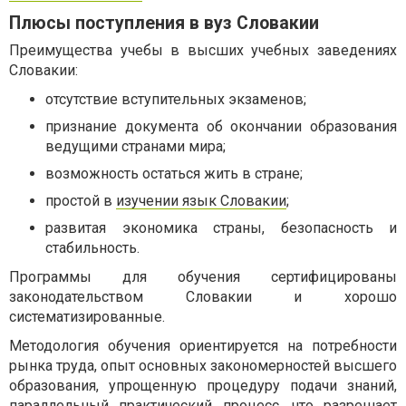
Плюсы поступления в вуз Словакии
Преимущества учебы в высших учебных заведениях
Словакии:
отсутствие вступительных экзаменов;
признание документа об окончании образования
ведущими странами мира;
возможность остаться жить в стране;
простой в
изучении язык Словакии
;
развитая экономика страны, безопасность и
стабильность.
Программы для обучения сертифицированы
законодательством Словакии и хорошо
систематизированные.
Методология обучения ориентируется на потребности
рынка труда, опыт основных закономерностей высшего
образования, упрощенную процедуру подачи знаний,
параллельный практический процесс, что разрешает