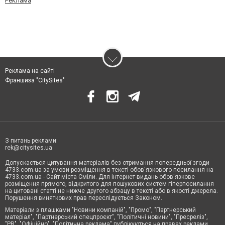
Реклама
Реклама на сайті
Франшиза "CitySites"
З питань реклами:
rek@citysites.ua
Допускається цитування матеріалів без отримання попередньої згоди
4733.com.ua за умови розміщення в тексті обов'язкового посилання на
4733.com.ua - Сайт міста Сміли. Для інтернет-видань обов'язкове
розміщення прямого, відкритого для пошукових систем гіперпосилання
на цитовані статті не нижче другого абзацу в тексті або в якості джерела.
Порушення виняткових прав переслідується Законом.
Матеріали з плашками "Новини компаній", "Промо", "Партнерський
матеріал", "Партнерський спецпроєкт", "Політичні новини", "Пресреліз",
"PR", "Офіційно", "Політична реклама" публікуються на правах реклами.