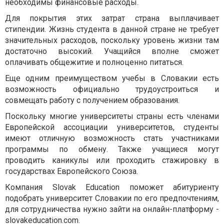
необходимы финансовые расходы.
Для покрытия этих затрат страна выплачивает
стипендии. Жизнь студента в данной стране не требует
значительных расходов, поскольку уровень жизни там
достаточно высокий. Учащийся вполне сможет
оплачивать общежитие и полноценно питаться.
Еще одним преимуществом учебы в Словакии есть
возможность официально трудоустроиться и
совмещать работу с получением образования.
Поскольку многие университеты страны есть членами
Европейской ассоциации университетов, студенты
имеют отличную возможность стать участниками
программы по обмену. Также учащиеся могут
проводить каникулы или проходить стажировку в
государствах Европейского Союза.
Компания Slovak Education поможет абитуриенту
подобрать университет Словакии по его предпочтениям,
для сотрудничества нужно зайти на онлайн-платформу -
slovakeducation.com
.