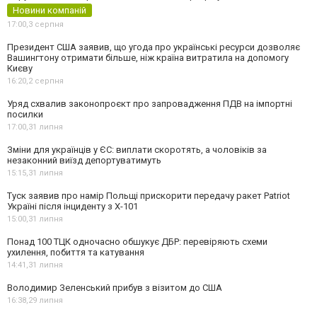
Новини компаній
17:00,
3 серпня
Президент США заявив, що угода про українські ресурси дозволяє
Вашингтону отримати більше, ніж країна витратила на допомогу
Києву
16:20,
2 серпня
Уряд схвалив законопроєкт про запровадження ПДВ на імпортні
посилки
17:00,
31 липня
Зміни для українців у ЄС: виплати скоротять, а чоловіків за
незаконний виїзд депортуватимуть
15:15,
31 липня
Туск заявив про намір Польщі прискорити передачу ракет Patriot
Україні після інциденту з Х-101
15:00,
31 липня
Понад 100 ТЦК одночасно обшукує ДБР: перевіряють схеми
ухилення, побиття та катування
14:41,
31 липня
Володимир Зеленський прибув з візитом до США
16:38,
29 липня