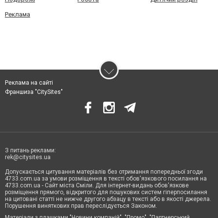
Реклама
Реклама на сайті
Франшиза "CitySites"
З питань реклами:
rek@citysites.ua
Допускається цитування матеріалів без отримання попередньої згоди
4733.com.ua за умови розміщення в тексті обов'язкового посилання на
4733.com.ua - Сайт міста Сміли. Для інтернет-видань обов'язкове
розміщення прямого, відкритого для пошукових систем гіперпосилання
на цитовані статті не нижче другого абзацу в тексті або в якості джерела.
Порушення виняткових прав переслідується Законом.
Матеріали з плашками "Новини компаній", "Промо", "Партнерський