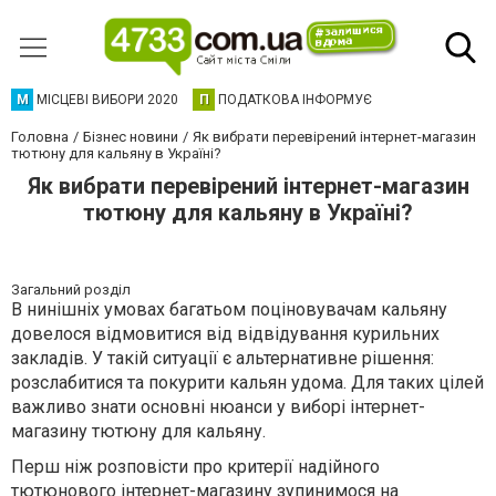
М
МІСЦЕВІ ВИБОРИ 2020
П
ПОДАТКОВА ІНФОРМУЄ
Головна
Бізнес новини
Як вибрати перевірений інтернет-магазин
тютюну для кальяну в Україні?
Як вибрати перевірений інтернет-магазин
тютюну для кальяну в Україні?
Загальний розділ
В нинішніх умовах багатьом поціновувачам кальяну
довелося відмовитися від відвідування курильних
закладів. У такій ситуації є альтернативне рішення:
розслабитися та покурити кальян удома. Для таких цілей
важливо знати основні нюанси у виборі інтернет-
магазину тютюну для кальяну.
Перш ніж розповісти про критерії надійного
тютюнового інтернет-магазину зупинимося на