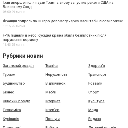
Іран вперше після паузи Трампа знову запустив ракети США на
Близькому Сході
08:00,
29 липня
Франція попросила ЄС про допомогу через масштабні лісові пожежі
18:15,
25 липня
F-16 підняли в небо: сусідня країна збила безпілотник після
порушення кордону
16:43,
25 липня
Рубрики новин
Загальний розділ
Техніка
Здоров'я
Туризм
Нерухомість
Транспорт
Будівництво
Відпочинок
Розваги
Бізнес
Меблі
Спорт
Жіночий розділ
Інтернет
Культура
Економіка
Інтер'єр
Мода
Кулінарія
Послуги
Родина
Подорожі
Робота
Дитячий розділ