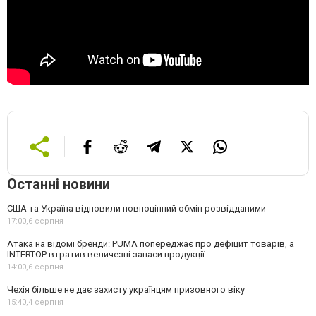
Останні новини
США та Україна відновили повноцінний обмін розвідданими
17:00,
6 серпня
Атака на відомі бренди: PUMA попереджає про дефіцит товарів, а
INTERTOP втратив величезні запаси продукції
14:00,
6 серпня
Чехія більше не дає захисту українцям призовного віку
15:40,
4 серпня