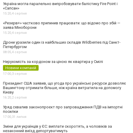
Україна могла паралельно випробовувати балістику Fire Point і
«Сапсан»
15:20,
4 серпня
«Резерв+» частково припинив працювати: що відомо про збій —
заява Міноборони
15:20,
4 серпня
Дрони уразили один із найбільших складів Wildberries під Санкт-
Петербургом
08:05,
4 серпня
Нерухомість за кордоном за ціною як квартира у Смілі
Новини компаній
17:00,
3 серпня
Президент США заявив, що угода про українські ресурси дозволяє
Вашингтону отримати більше, ніж країна витратила на допомогу
Києву
16:20,
2 серпня
Уряд схвалив законопроєкт про запровадження ПДВ на імпортні
посилки
17:00,
31 липня
Зміни для українців у ЄС: виплати скоротять, а чоловіків за
незаконний виїзд депортуватимуть