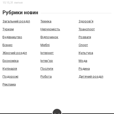
15:15,
31 липня
Рубрики новин
Загальний розділ
Техніка
Здоров'я
Туризм
Нерухомість
Транспорт
Будівництво
Відпочинок
Розваги
Бізнес
Меблі
Спорт
Жіночий розділ
Інтернет
Культура
Економіка
Інтер'єр
Мода
Кулінарія
Послуги
Родина
Подорожі
Робота
Дитячий розділ
Реклама