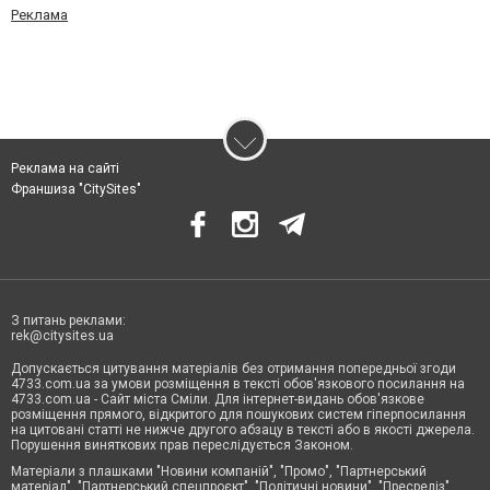
Реклама
Реклама на сайті
Франшиза "CitySites"
З питань реклами:
rek@citysites.ua
Допускається цитування матеріалів без отримання попередньої згоди
4733.com.ua за умови розміщення в тексті обов'язкового посилання на
4733.com.ua - Сайт міста Сміли. Для інтернет-видань обов'язкове
розміщення прямого, відкритого для пошукових систем гіперпосилання
на цитовані статті не нижче другого абзацу в тексті або в якості джерела.
Порушення виняткових прав переслідується Законом.
Матеріали з плашками "Новини компаній", "Промо", "Партнерський
матеріал", "Партнерський спецпроєкт", "Політичні новини", "Пресреліз",