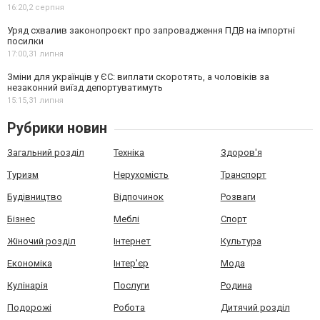
16:20,
2 серпня
Уряд схвалив законопроєкт про запровадження ПДВ на імпортні
посилки
17:00,
31 липня
Зміни для українців у ЄС: виплати скоротять, а чоловіків за
незаконний виїзд депортуватимуть
15:15,
31 липня
Рубрики новин
Загальний розділ
Техніка
Здоров'я
Туризм
Нерухомість
Транспорт
Будівництво
Відпочинок
Розваги
Бізнес
Меблі
Спорт
Жіночий розділ
Інтернет
Культура
Економіка
Інтер'єр
Мода
Кулінарія
Послуги
Родина
Подорожі
Робота
Дитячий розділ