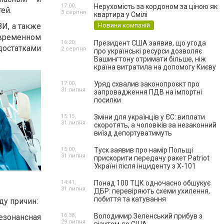
17:00,
Нерухомість за кордоном за ціною як
ей.
3 серпня
квартира у Смілі
И, а также
Новини компаній
временном
16:20,
Президент США заявив, що угода
достатками
2 серпня
про українські ресурси дозволяє
Вашингтону отримати більше, ніж
країна витратила на допомогу Києву
17:00,
Уряд схвалив законопроєкт про
31 липня
запровадження ПДВ на імпортні
посилки
15:15,
Зміни для українців у ЄС: виплати
31 липня
скоротять, а чоловіків за незаконний
виїзд депортуватимуть
15:00,
Туск заявив про намір Польщі
31 липня
прискорити передачу ракет Patriot
Україні після інциденту з Х-101
14:41,
Понад 100 ТЦК одночасно обшукує
31 липня
ДБР: перевіряють схеми ухилення,
побиття та катування
ду причин:
16:38,
Володимир Зеленський прибув з
зонансная
29 липня