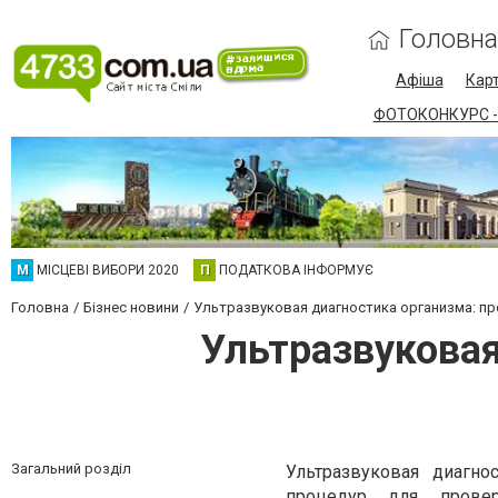
Головна
Афіша
Карт
ФОТОКОНКУРС -
М
МІСЦЕВІ ВИБОРИ 2020
П
ПОДАТКОВА ІНФОРМУЄ
Головна
Бізнес новини
Ультразвуковая диагностика организма: п
Ультразвуковая
Загальний розділ
Ультразвуковая диагно
процедур для провер