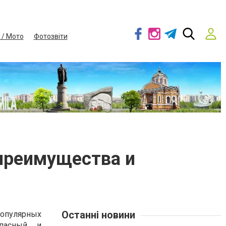
 / Мото
Фотозвіти
 преимущества и
Останні новини
популярных
опасный и