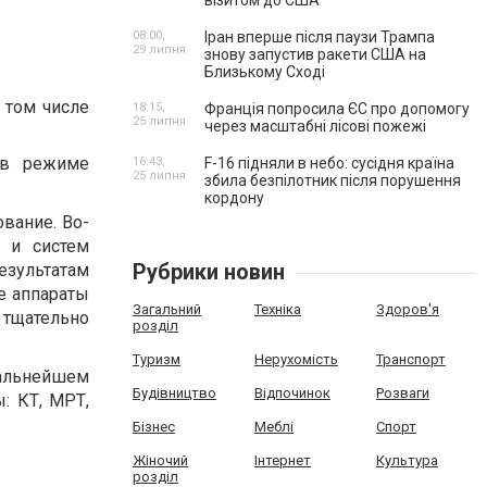
візитом до США
08:00,
Іран вперше після паузи Трампа
29 липня
знову запустив ракети США на
Близькому Сході
 том числе
18:15,
Франція попросила ЄС про допомогу
25 липня
через масштабні лісові пожежі
 в режиме
16:43,
F-16 підняли в небо: сусідня країна
25 липня
збила безпілотник після порушення
кордону
вание. Во-
в и систем
Рубрики новин
результатам
е аппараты
Загальний
Техніка
Здоров'я
тщательно
розділ
Туризм
Нерухомість
Транспорт
дальнейшем
Будівництво
Відпочинок
Розваги
: КТ, МРТ,
Бізнес
Меблі
Спорт
Жіночий
Інтернет
Культура
розділ