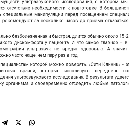
муществ ультразвукового исследования, о котором мы
тся отсутствие необходимости к подготовке. В большинст
ь специальные манипуляции перед посещением специали
х рекомендуют за несколько часов до приема отказаться
ьно безболезненная и быстрая, длится обычно около 15-2
кого дискомфорта у пациента. И что самое главное – в 
томографии ультразвук не вредит здоровью. А значит
жно часто чаще, чем пару раз в год.
специалистам которой можно доверять. «Сити Клиник» - э
пытных врачей, которые используют передовое со
ения ультразвукового исследования. В результате удаетс
ку организма и своевременно отследить любые патолог