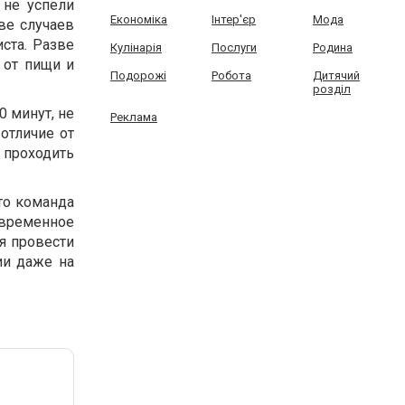
 не успели
Економіка
Інтер'єр
Мода
ве случаев
ста. Разве
Кулінарія
Послуги
Родина
 от пищи и
Подорожі
Робота
Дитячий
розділ
0 минут, не
Реклама
отличие от
 проходить
то команда
временное
я провести
ии даже на