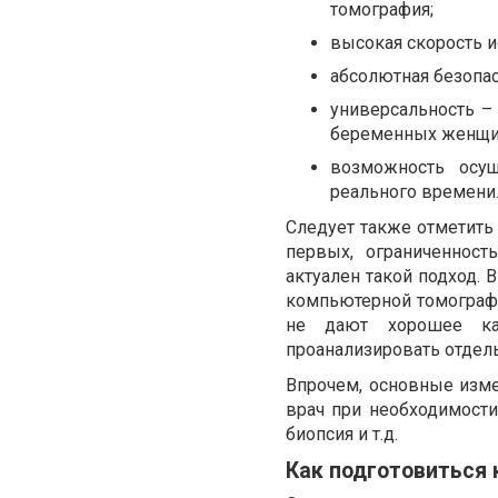
томография;
высокая скорость и
абсолютная безопас
универсальность – 
беременных женщин
возможность осу
реального времени
Следует также отметить 
первых, ограниченност
актуален такой подход. 
компьютерной томограф
не дают хорошее ка
проанализировать отдель
Впрочем, основные изм
врач при необходимости
биопсия и т.д.
Как подготовиться 