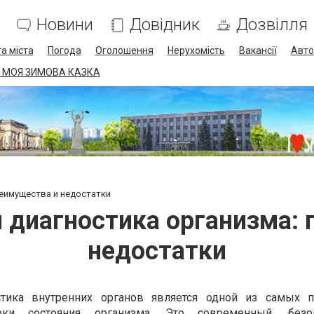
Новини
Довідник
Дозвілля
а міста
Погода
Оголошення
Нерухомість
Вакансії
Авто
 МОЯ ЗИМОВА КАЗКА
реимущества и недостатки
 диагностика организма:
недостатки
стика внутренних органов является одной из самых 
ки состояния организма. Это современный, без