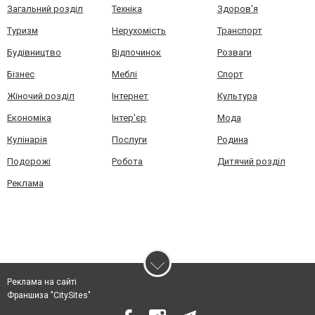
Загальний розділ
Техніка
Здоров'я
Туризм
Нерухомість
Транспорт
Будівництво
Відпочинок
Розваги
Бізнес
Меблі
Спорт
Жіночий розділ
Інтернет
Культура
Економіка
Інтер'єр
Мода
Кулінарія
Послуги
Родина
Подорожі
Робота
Дитячий розділ
Реклама
Реклама на сайті
Франшиза "CitySites"