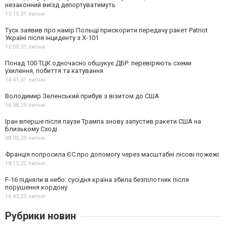
незаконний виїзд депортуватимуть
15:15,
31 липня
Туск заявив про намір Польщі прискорити передачу ракет Patriot
Україні після інциденту з Х-101
15:00,
31 липня
Понад 100 ТЦК одночасно обшукує ДБР: перевіряють схеми
ухилення, побиття та катування
14:41,
31 липня
Володимир Зеленський прибув з візитом до США
16:38,
29 липня
Іран вперше після паузи Трампа знову запустив ракети США на
Близькому Сході
08:00,
29 липня
Франція попросила ЄС про допомогу через масштабні лісові пожежі
18:15,
25 липня
F-16 підняли в небо: сусідня країна збила безпілотник після
порушення кордону
16:43,
25 липня
Рубрики новин