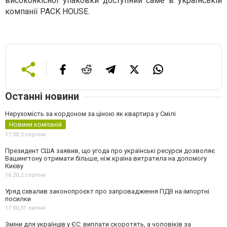
високоякісної упаковки доступний саме в українській
компанії PACK HOUSE.
Останні новини
Нерухомість за кордоном за ціною як квартира у Смілі
Новини компаній
17:00,
3 серпня
Президент США заявив, що угода про українські ресурси дозволяє
Вашингтону отримати більше, ніж країна витратила на допомогу
Києву
16:20,
2 серпня
Уряд схвалив законопроєкт про запровадження ПДВ на імпортні
посилки
17:00,
31 липня
Зміни для українців у ЄС: виплати скоротять, а чоловіків за