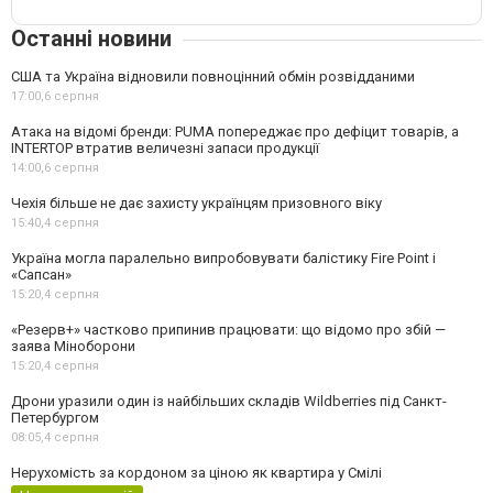
Останні новини
США та Україна відновили повноцінний обмін розвідданими
17:00,
6 серпня
Атака на відомі бренди: PUMA попереджає про дефіцит товарів, а
INTERTOP втратив величезні запаси продукції
14:00,
6 серпня
Чехія більше не дає захисту українцям призовного віку
15:40,
4 серпня
Україна могла паралельно випробовувати балістику Fire Point і
«Сапсан»
15:20,
4 серпня
«Резерв+» частково припинив працювати: що відомо про збій —
заява Міноборони
15:20,
4 серпня
Дрони уразили один із найбільших складів Wildberries під Санкт-
Петербургом
08:05,
4 серпня
Нерухомість за кордоном за ціною як квартира у Смілі