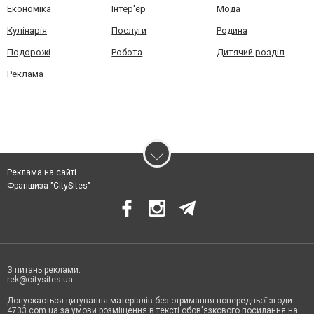
Економіка
Інтер'єр
Мода
Кулінарія
Послуги
Родина
Подорожі
Робота
Дитячий розділ
Реклама
Реклама на сайті
Франшиза "CitySites"
З питань реклами:
rek@citysites.ua
Допускається цитування матеріалів без отримання попередньої згоди
4733.com.ua за умови розміщення в тексті обов'язкового посилання на