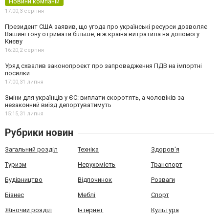
Новини компаній
17:00,
3 серпня
Президент США заявив, що угода про українські ресурси дозволяє
Вашингтону отримати більше, ніж країна витратила на допомогу
Києву
16:20,
2 серпня
Уряд схвалив законопроєкт про запровадження ПДВ на імпортні
посилки
17:00,
31 липня
Зміни для українців у ЄС: виплати скоротять, а чоловіків за
незаконний виїзд депортуватимуть
15:15,
31 липня
Рубрики новин
Загальний розділ
Техніка
Здоров'я
Туризм
Нерухомість
Транспорт
Будівництво
Відпочинок
Розваги
Бізнес
Меблі
Спорт
Жіночий розділ
Інтернет
Культура