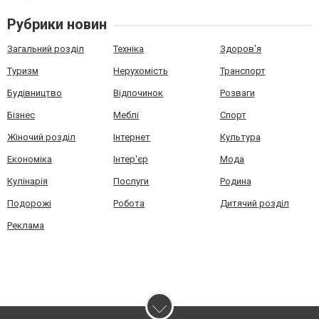
Рубрики новин
Загальний розділ
Техніка
Здоров'я
Туризм
Нерухомість
Транспорт
Будівництво
Відпочинок
Розваги
Бізнес
Меблі
Спорт
Жіночий розділ
Інтернет
Культура
Економіка
Інтер'єр
Мода
Кулінарія
Послуги
Родина
Подорожі
Робота
Дитячий розділ
Реклама