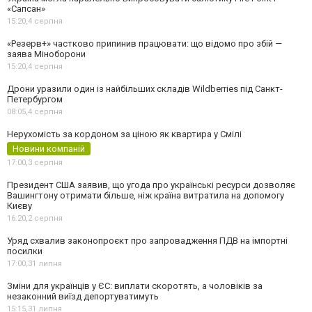
«Сапсан»
15:20,
4 серпня
«Резерв+» частково припинив працювати: що відомо про збій —
заява Міноборони
15:20,
4 серпня
Дрони уразили один із найбільших складів Wildberries під Санкт-
Петербургом
08:05,
4 серпня
Нерухомість за кордоном за ціною як квартира у Смілі
Новини компаній
17:00,
3 серпня
Президент США заявив, що угода про українські ресурси дозволяє
Вашингтону отримати більше, ніж країна витратила на допомогу
Києву
16:20,
2 серпня
Уряд схвалив законопроєкт про запровадження ПДВ на імпортні
посилки
17:00,
31 липня
Зміни для українців у ЄС: виплати скоротять, а чоловіків за
незаконний виїзд депортуватимуть
15:15,
31 липня