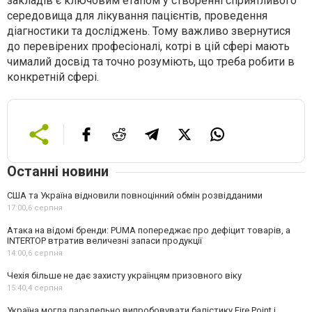
закладів є ключовим етапом у створенні сприятливого
середовища для лікування пацієнтів, проведення
діагностики та досліджень. Тому важливо звернутися
до перевірених професіоналі, котрі в цій сфері мають
чималий досвід та точно розуміють, що треба робити в
конкретній сфері.
Останні новини
США та Україна відновили повноцінний обмін розвідданими
17:00,
6 серпня
Атака на відомі бренди: PUMA попереджає про дефіцит товарів, а
INTERTOP втратив величезні запаси продукції
14:00,
6 серпня
Чехія більше не дає захисту українцям призовного віку
15:40,
4 серпня
Україна могла паралельно випробовувати балістику Fire Point і