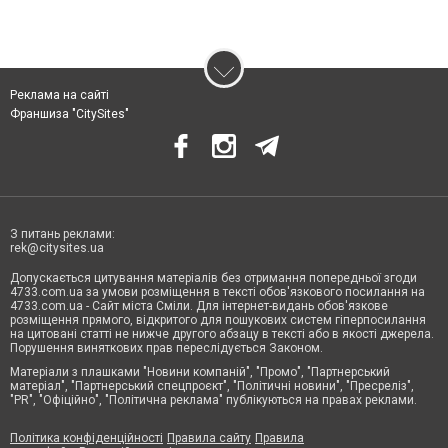
Реклама на сайті
Франшиза "CitySites"
З питань реклами:
rek@citysites.ua
Допускається цитування матеріалів без отримання попередньої згоди
4733.com.ua за умови розміщення в тексті обов'язкового посилання на
4733.com.ua - Сайт міста Сміли. Для інтернет-видань обов'язкове
розміщення прямого, відкритого для пошукових систем гіперпосилання
на цитовані статті не нижче другого абзацу в тексті або в якості джерела.
Порушення виняткових прав переслідується Законом.
Матеріали з плашками "Новини компаній", "Промо", "Партнерський
матеріал", "Партнерський спецпроєкт", "Політичні новини", "Пресреліз",
"PR", "Офіційно", "Політична реклама" публікуються на правах реклами.
Політика конфіденційності
Правила сайту
Правила