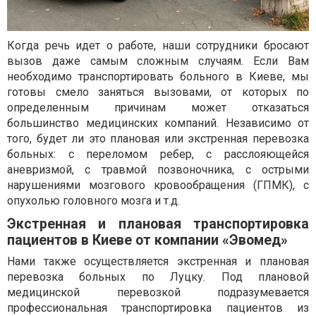
Когда речь идет о работе, наши сотрудники бросают
вызов даже самым сложным случаям. Если Вам
необходимо транспортировать больного в Киеве, мы
готовы смело заняться вызовами, от которых по
определенным причинам может отказаться
большинство медицинских компаний. Независимо от
того, будет ли это плановая или экстренная перевозка
больных: с переломом ребер, с расслояющейся
аневризмой, с травмой позвоночника, с острыми
нарушениями мозгового кровообращения (ГПМК), с
опухолью головного мозга и т.д.
Экстренная и плановая транспортировка
пациентов в Киеве от компании «Эвомед»
Нами также осуществляется экстренная и плановая
перевозка больных по Луцку. Под плановой
медицинской перевозкой подразумевается
профессиональная транспортировка пациентов из