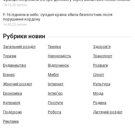
18:15,
25 липня
F-16 підняли в небо: сусідня країна збила безпілотник після
порушення кордону
16:43,
25 липня
Рубрики новин
Загальний розділ
Техніка
Здоров'я
Туризм
Нерухомість
Транспорт
Будівництво
Відпочинок
Розваги
Бізнес
Меблі
Спорт
Жіночий розділ
Інтернет
Культура
Економіка
Інтер'єр
Мода
Кулінарія
Послуги
Родина
Подорожі
Робота
Дитячий розділ
Реклама