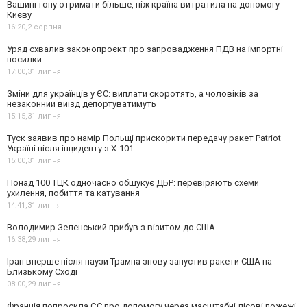
Вашингтону отримати більше, ніж країна витратила на допомогу
Києву
16:20,
2 серпня
Уряд схвалив законопроєкт про запровадження ПДВ на імпортні
посилки
17:00,
31 липня
Зміни для українців у ЄС: виплати скоротять, а чоловіків за
незаконний виїзд депортуватимуть
15:15,
31 липня
Туск заявив про намір Польщі прискорити передачу ракет Patriot
Україні після інциденту з Х-101
15:00,
31 липня
Понад 100 ТЦК одночасно обшукує ДБР: перевіряють схеми
ухилення, побиття та катування
14:41,
31 липня
Володимир Зеленський прибув з візитом до США
16:38,
29 липня
Іран вперше після паузи Трампа знову запустив ракети США на
Близькому Сході
08:00,
29 липня
Франція попросила ЄС про допомогу через масштабні лісові пожежі