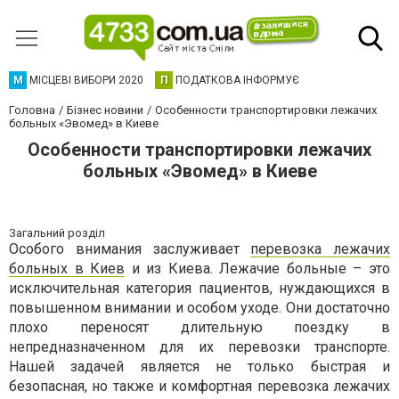
М
МІСЦЕВІ ВИБОРИ 2020
П
ПОДАТКОВА ІНФОРМУЄ
Головна
Бізнес новини
Особенности транспортировки лежачих
больных «Эвомед» в Киеве
Особенности транспортировки лежачих
больных «Эвомед» в Киеве
Загальний розділ
Особого внимания заслуживает
перевозка лежачих
больных в Киев
и из Киева. Лежачие больные – это
исключительная категория пациентов, нуждающихся в
повышенном внимании и особом уходе. Они достаточно
плохо переносят длительную поездку в
непредназначенном для их перевозки транспорте.
Нашей задачей является не только быстрая и
безопасная, но также и комфортная перевозка лежачих