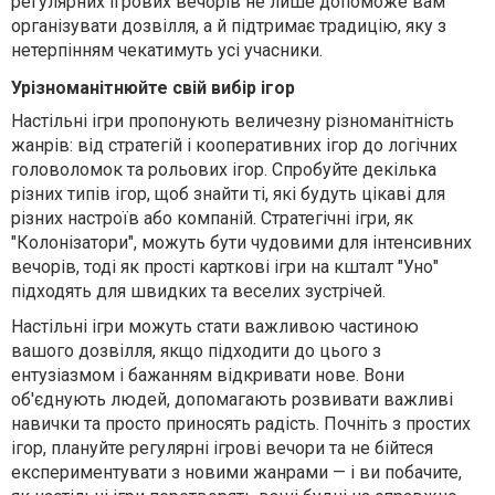
регулярних ігрових вечорів не лише допоможе вам
організувати дозвілля, а й підтримає традицію, яку з
нетерпінням чекатимуть усі учасники.
Урізноманітнюйте свій вибір ігор
Настільні ігри пропонують величезну різноманітність
жанрів: від стратегій і кооперативних ігор до логічних
головоломок та рольових ігор. Спробуйте декілька
різних типів ігор, щоб знайти ті, які будуть цікаві для
різних настроїв або компаній. Стратегічні ігри, як
"Колонізатори", можуть бути чудовими для інтенсивних
вечорів, тоді як прості карткові ігри на кшталт "Уно"
підходять для швидких та веселих зустрічей.
Настільні ігри можуть стати важливою частиною
вашого дозвілля, якщо підходити до цього з
ентузіазмом і бажанням відкривати нове. Вони
об'єднують людей, допомагають розвивати важливі
навички та просто приносять радість. Почніть з простих
ігор, плануйте регулярні ігрові вечори та не бійтеся
експериментувати з новими жанрами — і ви побачите,