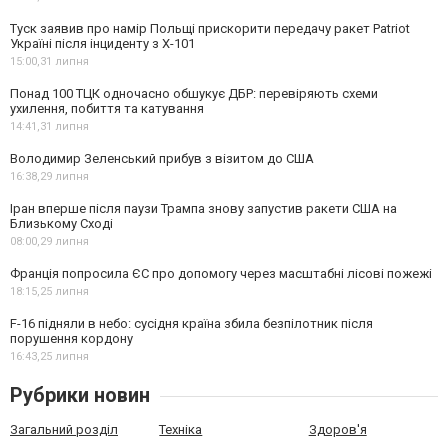
Туск заявив про намір Польщі прискорити передачу ракет Patriot
Україні після інциденту з Х-101
15:00,
31 липня
Понад 100 ТЦК одночасно обшукує ДБР: перевіряють схеми
ухилення, побиття та катування
14:41,
31 липня
Володимир Зеленський прибув з візитом до США
16:38,
29 липня
Іран вперше після паузи Трампа знову запустив ракети США на
Близькому Сході
08:00,
29 липня
Франція попросила ЄС про допомогу через масштабні лісові пожежі
18:15,
25 липня
F-16 підняли в небо: сусідня країна збила безпілотник після
порушення кордону
16:43,
25 липня
Рубрики новин
Загальний розділ
Техніка
Здоров'я