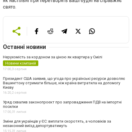
як настільні ігри перетворять ваші будні на справжнє
свято.
Останні новини
Нерухомість за кордоном за ціною як квартира у Смілі
Новини компаній
17:00,
3 серпня
Президент США заявив, що угода про українські ресурси дозволяє
Вашингтону отримати більше, ніж країна витратила на допомогу
Києву
16:20,
2 серпня
Уряд схвалив законопроєкт про запровадження ПДВ на імпортні
посилки
17:00,
31 липня
Зміни для українців у ЄС: виплати скоротять, а чоловіків за
незаконний виїзд депортуватимуть
15:15,
31 липня