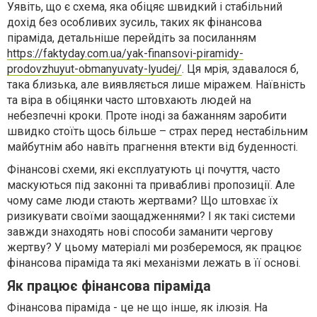
Уявіть, що є схема, яка обіцяє швидкий і стабільний
дохід без особливих зусиль, таких як фінансова
піраміда, детальніше перейдіть за посиланням
https://faktyday.com.ua/yak-finansovi-piramidy-
prodovzhuyut-obmanyuvaty-lyudej/
. Ця мрія, здавалося б,
така близька, але виявляється лише міражем. Наївність
та віра в обіцянки часто штовхають людей на
небезпечні кроки. Проте іноді за бажанням заробити
швидко стоїть щось більше – страх перед нестабільним
майбутнім або навіть прагнення втекти від буденності.
Фінансові схеми, які експлуатують ці почуття, часто
маскуються під законні та привабливі пропозиції. Але
чому саме люди стають жертвами? Що штовхає їх
ризикувати своїми заощадженнями? І як такі системи
завжди знаходять нові способи заманити чергову
жертву? У цьому матеріалі ми розберемося, як працює
фінансова піраміда та які механізми лежать в її основі.
Як працює фінансова піраміда
Фінансова піраміда - це не що інше, як ілюзія. На