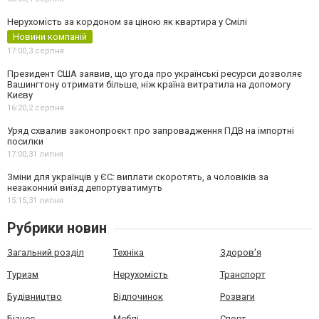
Нерухомість за кордоном за ціною як квартира у Смілі
Новини компаній
17:00,
3 серпня
Президент США заявив, що угода про українські ресурси дозволяє
Вашингтону отримати більше, ніж країна витратила на допомогу
Києву
16:20,
2 серпня
Уряд схвалив законопроєкт про запровадження ПДВ на імпортні
посилки
17:00,
31 липня
Зміни для українців у ЄС: виплати скоротять, а чоловіків за
незаконний виїзд депортуватимуть
15:15,
31 липня
Рубрики новин
Загальний розділ
Техніка
Здоров'я
Туризм
Нерухомість
Транспорт
Будівництво
Відпочинок
Розваги
Бізнес
Меблі
Спорт