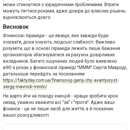
може стикнутися з юридичними проблемами. Втрати
можуть тягтися роками, адже довіра до власних рішень
відновлюється довго.
Висновок
Фінансові піраміди - це явище, яке завжди буде
існувати, доки існують людські слабкості. Важливо
розуміти, що в основі піраміди лежить лише бажання
організаторів збагачуватися за рахунок довірливих
вкладників. Багато ошуканих людей було виявлено
в90-х роках у фінансовій піраміді "МММ" Сергія Мавроді,
детальніше перейдіть за посиланням
https://faktyday.com.ua/finansovyj-genij-chy-avantyuryst-
sergij-mavrodi-mmm/
Не варто йти на поводу емоцій - краще зробити крок
назад, уважно зважити всі "за" і "проти". Адже ваші
фінанси - це не лише засіб для життя, а й показник
вашої розсудливості.