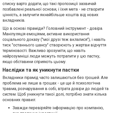
списку варто додати, що такі пропозиції зазвичай
позбавлені реальної основи, і їхня мета - не створити
цінність, а залучити якнайбільше коштів від нових
вкладників.
Що в основі піраміди? Головний інструмент - довіра.
Маніпуляція емоціями, активне використання
соціального доказу ("мої друзі теж вклалися"), і навіть
тиск "останнього шансу" створюють у жертви відчуття
терміновості. Важливо зрозуміти, що навіть
найрозумніші люди можуть потрапити у цю пастку,
якщо обставини сприяють цьому.
Наслідки та як уникнути пастки
Вкладники пірамід часто залишаються без грошей. Але
проблема не лише в грошах - це ще й психологічна
травма, розчарування в собі, втрата довіри до людей та
систем. Щоб уникнути такої долі, потрібно знати кілька
основних правил:
Завжди перевіряйте інформацію про компанію,