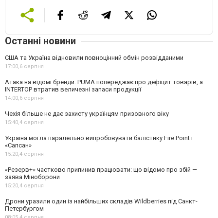
Останні новини
США та Україна відновили повноцінний обмін розвідданими
17:00,
6 серпня
Атака на відомі бренди: PUMA попереджає про дефіцит товарів, а
INTERTOP втратив величезні запаси продукції
14:00,
6 серпня
Чехія більше не дає захисту українцям призовного віку
15:40,
4 серпня
Україна могла паралельно випробовувати балістику Fire Point і
«Сапсан»
15:20,
4 серпня
«Резерв+» частково припинив працювати: що відомо про збій —
заява Міноборони
15:20,
4 серпня
Дрони уразили один із найбільших складів Wildberries під Санкт-
Петербургом
08:05,
4 серпня