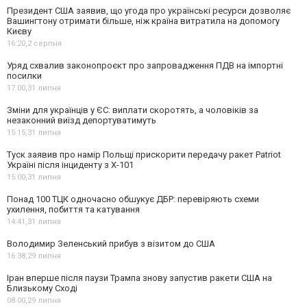
Президент США заявив, що угода про українські ресурси дозволяє
Вашингтону отримати більше, ніж країна витратила на допомогу
Києву
16:20,
2 серпня
Уряд схвалив законопроєкт про запровадження ПДВ на імпортні
посилки
17:00,
31 липня
Зміни для українців у ЄС: виплати скоротять, а чоловіків за
незаконний виїзд депортуватимуть
15:15,
31 липня
Туск заявив про намір Польщі прискорити передачу ракет Patriot
Україні після інциденту з Х-101
15:00,
31 липня
Понад 100 ТЦК одночасно обшукує ДБР: перевіряють схеми
ухилення, побиття та катування
14:41,
31 липня
Володимир Зеленський прибув з візитом до США
16:38,
29 липня
Іран вперше після паузи Трампа знову запустив ракети США на
Близькому Сході
08:00,
29 липня