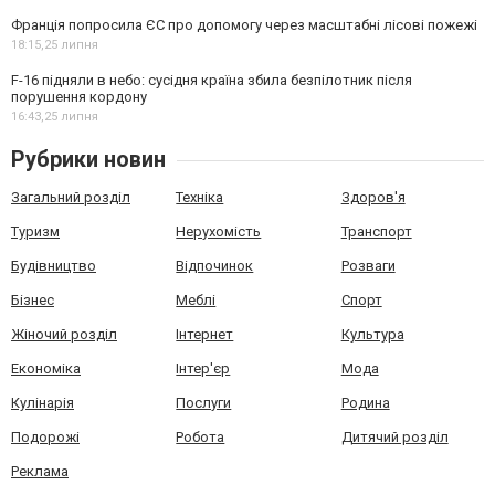
Франція попросила ЄС про допомогу через масштабні лісові пожежі
18:15,
25 липня
F-16 підняли в небо: сусідня країна збила безпілотник після
порушення кордону
16:43,
25 липня
Рубрики новин
Загальний розділ
Техніка
Здоров'я
Туризм
Нерухомість
Транспорт
Будівництво
Відпочинок
Розваги
Бізнес
Меблі
Спорт
Жіночий розділ
Інтернет
Культура
Економіка
Інтер'єр
Мода
Кулінарія
Послуги
Родина
Подорожі
Робота
Дитячий розділ
Реклама