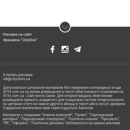
Реклама на сайті
Франшиза "CitySites"
З питань реклами:
rek@citysites.ua
Допускається цитування матеріалів без отримання попередньої згоди
4733.com.ua за умови розміщення в тексті обов'язкового посилання на
4733.com.ua - Сайт міста Сміли. Для інтернет-видань обов'язкове
розміщення прямого, відкритого для пошукових систем гіперпосилання
на цитовані статті не нижче другого абзацу в тексті або в якості джерела.
Порушення виняткових прав переслідується Законом.
Матеріали з плашками "Новини компаній", "Промо", "Партнерський
матеріал", "Партнерський спецпроєкт", "Політичні новини", "Пресреліз",
"PR", "Офіційно", "Політична реклама" публікуються на правах реклами.