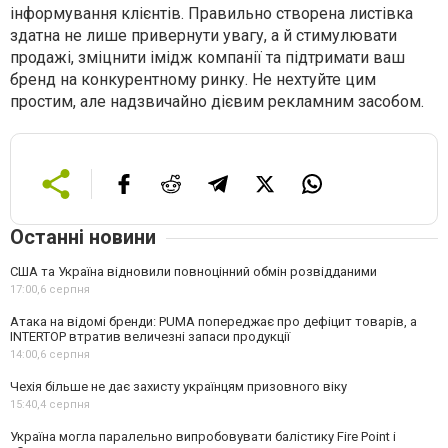
інформування клієнтів. Правильно створена листівка
здатна не лише привернути увагу, а й стимулювати
продажі, зміцнити імідж компанії та підтримати ваш
бренд на конкурентному ринку. Не нехтуйте цим
простим, але надзвичайно дієвим рекламним засобом.
Останні новини
США та Україна відновили повноцінний обмін розвідданими
17:00,
6 серпня
Атака на відомі бренди: PUMA попереджає про дефіцит товарів, а
INTERTOP втратив величезні запаси продукції
14:00,
6 серпня
Чехія більше не дає захисту українцям призовного віку
15:40,
4 серпня
Україна могла паралельно випробовувати балістику Fire Point і