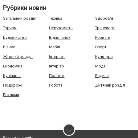
Рубрики новин
Загальний розділ
Техніка
Здоров'я
Туризм
Нерухомість
Транспорт
Будівництво
Відпочинок
Розваги
Бізнес
Меблі
Спорт
Жіночий розділ
Інтернет
Культура
Економіка
Інтер'єр
Мода
Кулінарія
Послуги
Родина
Подорожі
Робота
Дитячий розділ
Реклама