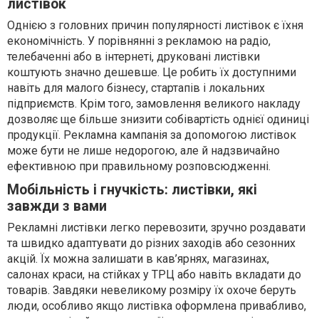
листівок
Однією з головних причин популярності листівок є їхня
економічність. У порівнянні з рекламою на радіо,
телебаченні або в інтернеті, друковані листівки
коштують значно дешевше. Це робить їх доступними
навіть для малого бізнесу, стартапів і локальних
підприємств. Крім того, замовлення великого накладу
дозволяє ще більше знизити собівартість однієї одиниці
продукції. Рекламна кампанія за допомогою листівок
може бути не лише недорогою, але й надзвичайно
ефективною при правильному розповсюдженні.
Мобільність і гнучкість: листівки, які
завжди з вами
Рекламні листівки легко перевозити, зручно роздавати
та швидко адаптувати до різних заходів або сезонних
акцій. Їх можна залишати в кав’ярнях, магазинах,
салонах краси, на стійках у ТРЦ або навіть вкладати до
товарів. Завдяки невеликому розміру їх охоче беруть
люди, особливо якщо листівка оформлена привабливо,