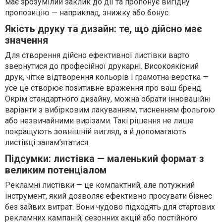
має зрозумілий заклик до дії та пропонує вигідну
пропозицію — наприклад, знижку або бонус.
Якість друку та дизайн: те, що дійсно має
значення
Для створення дійсно ефективної листівки варто
звернутися до професійної друкарні. Високоякісний
друк, чітке відтворення кольорів і грамотна верстка —
усе це створює позитивне враження про ваш бренд.
Окрім стандартного дизайну, можна обрати інноваційні
варіанти з вибірковим лакуванням, тисненням фольгою
або незвичайними вирізами. Такі рішення не лише
покращують зовнішній вигляд, а й допомагають
листівці запам’ятатися.
Підсумки: листівка — маленький формат з
великим потенціалом
Рекламні листівки — це компактний, але потужний
інструмент, який дозволяє ефективно просувати бізнес
без зайвих витрат. Вони чудово підходять для стартових
рекламних кампаній, сезонних акцій або постійного