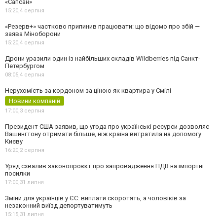
«Сапсан»
15:20,
4 серпня
«Резерв+» частково припинив працювати: що відомо про збій —
заява Міноборони
15:20,
4 серпня
Дрони уразили один із найбільших складів Wildberries під Санкт-
Петербургом
08:05,
4 серпня
Нерухомість за кордоном за ціною як квартира у Смілі
Новини компаній
17:00,
3 серпня
Президент США заявив, що угода про українські ресурси дозволяє
Вашингтону отримати більше, ніж країна витратила на допомогу
Києву
16:20,
2 серпня
Уряд схвалив законопроєкт про запровадження ПДВ на імпортні
посилки
17:00,
31 липня
Зміни для українців у ЄС: виплати скоротять, а чоловіків за
незаконний виїзд депортуватимуть
15:15,
31 липня