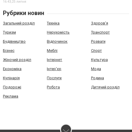
16:43,
25 липня
Рубрики новин
Загальний розділ
Техніка
Здоров'я
Туризм
Нерухомість
Транспорт
Будівництво
Відпочинок
Розваги
Бізнес
Меблі
Спорт
Жіночий розділ
Інтернет
Культура
Економіка
Інтер'єр
Мода
Кулінарія
Послуги
Родина
Подорожі
Робота
Дитячий розділ
Реклама