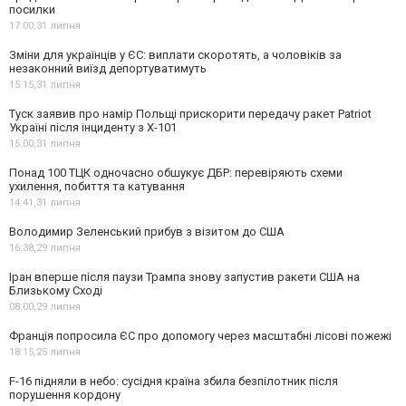
посилки
17:00,
31 липня
Зміни для українців у ЄС: виплати скоротять, а чоловіків за
незаконний виїзд депортуватимуть
15:15,
31 липня
Туск заявив про намір Польщі прискорити передачу ракет Patriot
Україні після інциденту з Х-101
15:00,
31 липня
Понад 100 ТЦК одночасно обшукує ДБР: перевіряють схеми
ухилення, побиття та катування
14:41,
31 липня
Володимир Зеленський прибув з візитом до США
16:38,
29 липня
Іран вперше після паузи Трампа знову запустив ракети США на
Близькому Сході
08:00,
29 липня
Франція попросила ЄС про допомогу через масштабні лісові пожежі
18:15,
25 липня
F-16 підняли в небо: сусідня країна збила безпілотник після
порушення кордону