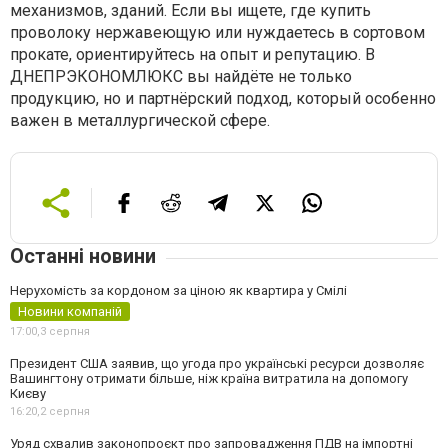
механизмов, зданий. Если вы ищете, где купить
проволоку нержавеющую или нуждаетесь в сортовом
прокате, ориентируйтесь на опыт и репутацию. В
ДНЕПРЭКОНОМЛЮКС вы найдёте не только
продукцию, но и партнёрский подход, который особенно
важен в металлургической сфере.
Останні новини
Нерухомість за кордоном за ціною як квартира у Смілі
Новини компаній
17:00,
3 серпня
Президент США заявив, що угода про українські ресурси дозволяє
Вашингтону отримати більше, ніж країна витратила на допомогу
Києву
16:20,
2 серпня
Уряд схвалив законопроєкт про запровадження ПДВ на імпортні