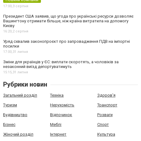
17:00,
3 серпня
Президент США заявив, що угода про українські ресурси дозволяє
Вашингтону отримати більше, ніж країна витратила на допомогу
Києву
16:20,
2 серпня
Уряд схвалив законопроєкт про запровадження ПДВ на імпортні
посилки
17:00,
31 липня
Зміни для українців у ЄС: виплати скоротять, а чоловіків за
незаконний виїзд депортуватимуть
15:15,
31 липня
Рубрики новин
Загальний розділ
Техніка
Здоров'я
Туризм
Нерухомість
Транспорт
Будівництво
Відпочинок
Розваги
Бізнес
Меблі
Спорт
Жіночий розділ
Інтернет
Культура