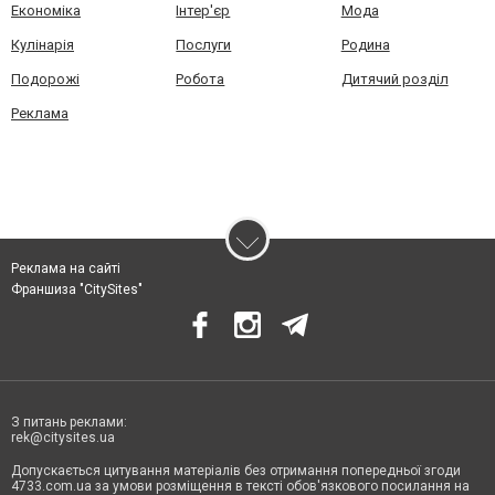
Економіка
Інтер'єр
Мода
Кулінарія
Послуги
Родина
Подорожі
Робота
Дитячий розділ
Реклама
Реклама на сайті
Франшиза "CitySites"
З питань реклами:
rek@citysites.ua
Допускається цитування матеріалів без отримання попередньої згоди
4733.com.ua за умови розміщення в тексті обов'язкового посилання на