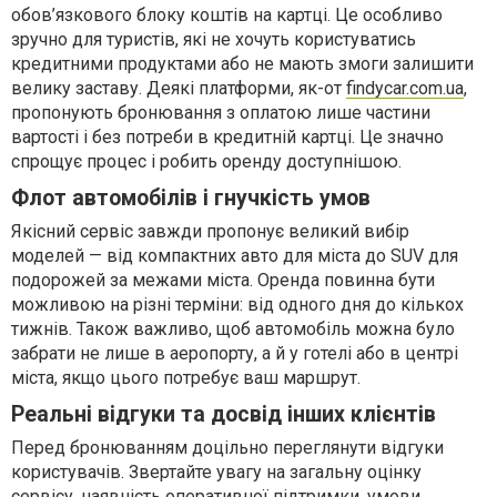
обов’язкового блоку коштів на картці. Це особливо
зручно для туристів, які не хочуть користуватись
кредитними продуктами або не мають змоги залишити
велику заставу. Деякі платформи, як-от
findycar.com.ua
,
пропонують бронювання з оплатою лише частини
вартості і без потреби в кредитній картці. Це значно
спрощує процес і робить оренду доступнішою.
Флот автомобілів і гнучкість умов
Якісний сервіс завжди пропонує великий вибір
моделей — від компактних авто для міста до SUV для
подорожей за межами міста. Оренда повинна бути
можливою на різні терміни: від одного дня до кількох
тижнів. Також важливо, щоб автомобіль можна було
забрати не лише в аеропорту, а й у готелі або в центрі
міста, якщо цього потребує ваш маршрут.
Реальні відгуки та досвід інших клієнтів
Перед бронюванням доцільно переглянути відгуки
користувачів. Звертайте увагу на загальну оцінку
сервісу, наявність оперативної підтримки, умови