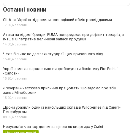
Останні новини
США та Україна відновили повноцінний обмін розвідданими
17:00,
6 серпня
Атака на відомі бренди: PUMA попереджає про дефіцит товарів, а
INTERTOP втратив величезні запаси продукції
14:00,
6 серпня
Чехія більше не дає захисту українцям призовного віку
15:40,
4 серпня
Україна могла паралельно випробовувати балістику Fire Point і
«Сапсан»
15:20,
4 серпня
«Резерв+» частково припинив працювати: що відомо про збій —
заява Міноборони
15:20,
4 серпня
Дрони уразили один із найбільших складів Wildberries під Санкт-
Петербургом
08:05,
4 серпня
Нерухомість за кордоном за ціною як квартира у Смілі
Новини компаній