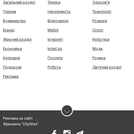
Загальний розділ
Техніка
Здоров'я
Туризм
Нерухомість
Транспорт
Будівництво
Відпочинок
Розваги
Бізнес
Меблі
Спорт
Жіночий розділ
Інтернет
Культура
Економіка
Інтер'єр
Мода
Кулінарія
Послуги
Родина
Подорожі
Робота
Дитячий розділ
Реклама
Реклама на сайті
Франшиза "CitySites"