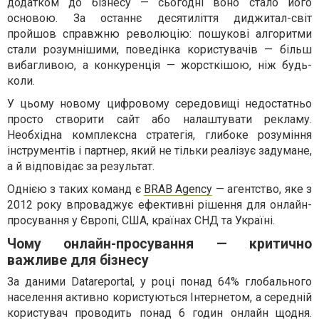
додатком до бізнесу — сьогодні воно стало його
основою. За останнє десятиліття диджитал-світ
пройшов справжню революцію: пошукові алгоритми
стали розумнішими, поведінка користувачів — більш
вибагливою, а конкуренція — жорсткішою, ніж будь-
коли.
У цьому новому цифровому середовищі недостатньо
просто створити сайт або налаштувати рекламу.
Необхідна комплексна стратегія, глибоке розуміння
інструментів і партнер, який не тільки реалізує задумане,
а й відповідає за результат.
Однією з таких команд є
BRAB Agency
— агентство, яке з
2012 року впроваджує ефективні рішення для онлайн-
просування у Європі, США, країнах СНД та Україні.
Чому онлайн-просування — критично
важливе для бізнесу
За даними Datareportal, у році понад 64% глобального
населення активно користуються Інтернетом, а середній
користувач проводить понад 6 годин онлайн щодня.