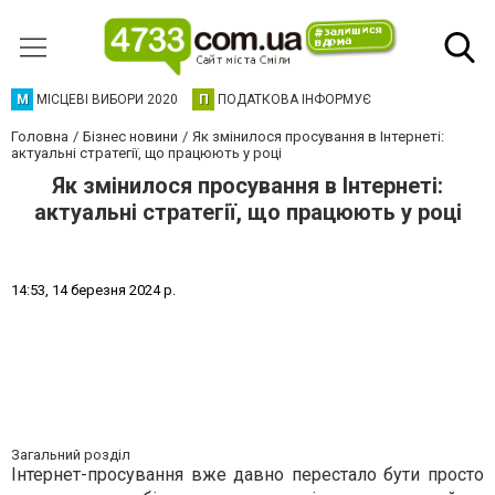
М
МІСЦЕВІ ВИБОРИ 2020
П
ПОДАТКОВА ІНФОРМУЄ
Головна
Бізнес новини
Як змінилося просування в Інтернеті:
актуальні стратегії, що працюють у році
Як змінилося просування в Інтернеті:
актуальні стратегії, що працюють у році
1
4
:
5
3
,
1
4
б
е
р
е
з
н
я
2
0
2
4
р
.
Загальний розділ
Інтернет-просування вже давно перестало бути просто