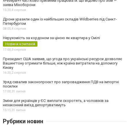
«Резерв+» частково припинив працювати: що відомо про збій —
заява Міноборони
15:20,
4 серпня
Дрони уразили один із найбільших складів Wildberries під Санкт-
Петербургом
08:05,
4 серпня
Нерухомість за кордоном за ціною як квартира у Смілі
Новини компаній
17:00,
3 серпня
Президент США заявив, що угода про українські ресурси дозволяє
Вашингтону отримати більше, ніж країна витратила на допомогу
Києву
16:20,
2 серпня
Уряд схвалив законопроєкт про запровадження ПДВ на імпортні
посилки
17:00,
31 липня
Зміни для українців у ЄС: виплати скоротять, а чоловіків за
незаконний виїзд депортуватимуть
15:15,
31 липня
Рубрики новин