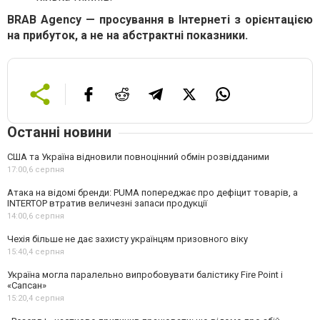
BRAB Agency — просування в Інтернеті з орієнтацією
на прибуток, а не на абстрактні показники.
Останні новини
США та Україна відновили повноцінний обмін розвідданими
17:00,
6 серпня
Атака на відомі бренди: PUMA попереджає про дефіцит товарів, а
INTERTOP втратив величезні запаси продукції
14:00,
6 серпня
Чехія більше не дає захисту українцям призовного віку
15:40,
4 серпня
Україна могла паралельно випробовувати балістику Fire Point і
«Сапсан»
15:20,
4 серпня