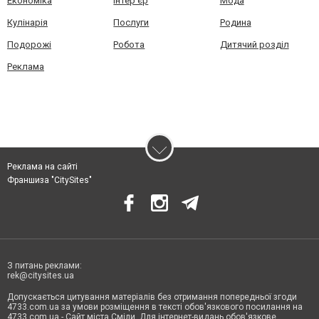
Економіка
Інтер'єр
Мода
Кулінарія
Послуги
Родина
Подорожі
Робота
Дитячий розділ
Реклама
Реклама на сайті
Франшиза "CitySites"
З питань реклами:
rek@citysites.ua
Допускається цитування матеріалів без отримання попередньої згоди
4733.com.ua за умови розміщення в тексті обов'язкового посилання на
4733.com.ua - Сайт міста Сміли. Для інтернет-видань обов'язкове