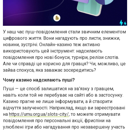
У наш час пуш-повідомлення стали звичним елементом
цифрового життя. Вони нагадують про листи, знижки,
новини, зустрічі. Онлайн-казино теж активно
використовують цей інструмент: надсилають
повідомлення про нові бонуси, турніри, релізи слотів.
Але чи справді це корисно для гравця? Чи, можливо, це
зайва спокуса, яка заважає зосередитись?
Чому казино надсилають пуші?
Пуші — це спосіб залишатися на зв'язку з гравцем,
навіть коли той не перебуває на сайті або в застосунку.
Казино прагне не лише інформувати, а й створити
відчуття залученості. Наприклад, якщо ви зареєстровані
на
https://umu.org.ua/slots-city/
, то можете отримувати
повідомлення про персональні акції, фриспіни на
улюблені ігри або нагадування про незавершену участь