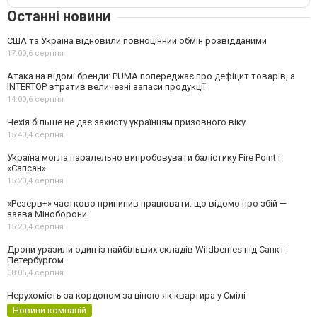
Останні новини
США та Україна відновили повноцінний обмін розвідданими
17:00,
6 серпня
Атака на відомі бренди: PUMA попереджає про дефіцит товарів, а
INTERTOP втратив величезні запаси продукції
14:00,
6 серпня
Чехія більше не дає захисту українцям призовного віку
15:40,
4 серпня
Україна могла паралельно випробовувати балістику Fire Point і
«Сапсан»
15:20,
4 серпня
«Резерв+» частково припинив працювати: що відомо про збій —
заява Міноборони
15:20,
4 серпня
Дрони уразили один із найбільших складів Wildberries під Санкт-
Петербургом
08:05,
4 серпня
Нерухомість за кордоном за ціною як квартира у Смілі
Новини компаній