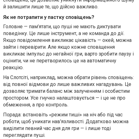
й залишити лише те, що дійсно важливо.
Як не потрапити у пастку сповіщень?
Головне — пам’ятати, що пуші не мають диктувати
поведінку. Це лише інструмент, а не команда до дії.
Якщо повідомлення викликає цікавість — окей, можна
зайти і перевірити. Але якщо кожне сповіщення
викликає імпульс до негайної гри, варто зробити паузу і
оцінити, чи не перетворилось це на автоматичну
реакцію.
На Слотсіті, наприклад, можна обрати рівень сповіщень:
від повної відмови до лише важливих нагадувань. Це
дозволяє тримати баланс між залученням і особистим
простором. Усе гнучко налаштовується — і це не про
обмеження, а про контроль.
Порада: встановіть «режим тиші» на ніч або під час
роботи, щоб уникати нав'язливості. Додатково можна
виділити певний час дня для гри — і лише тоді
переглядати пуші.