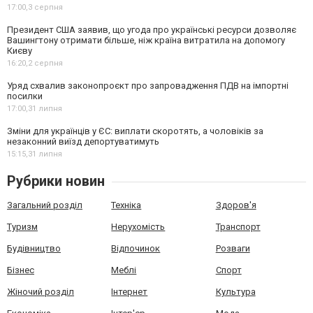
17:00,
3 серпня
Президент США заявив, що угода про українські ресурси дозволяє
Вашингтону отримати більше, ніж країна витратила на допомогу
Києву
16:20,
2 серпня
Уряд схвалив законопроєкт про запровадження ПДВ на імпортні
посилки
17:00,
31 липня
Зміни для українців у ЄС: виплати скоротять, а чоловіків за
незаконний виїзд депортуватимуть
15:15,
31 липня
Рубрики новин
Загальний розділ
Техніка
Здоров'я
Туризм
Нерухомість
Транспорт
Будівництво
Відпочинок
Розваги
Бізнес
Меблі
Спорт
Жіночий розділ
Інтернет
Культура