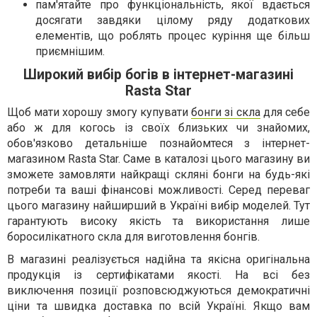
пам'ятайте про функціональність, якої вдається
досягати завдяки цілому ряду додаткових
елементів, що роблять процес куріння ще більш
приємнішим.
Широкий вибір богів в інтернет-магазині
Rasta Star
Щоб мати хорошу змогу купувати
бонги зі скла
для себе
або ж для когось із своїх близьких чи знайомих,
обов'язково детальніше познайомтеся з інтернет-
магазином Rasta Star. Саме в каталозі цього магазину ви
зможете замовляти найкращі скляні бонги на будь-які
потреби та ваші фінансові можливості. Серед переваг
цього магазину найширший в Україні вибір моделей. Тут
гарантують високу якість та використання лише
боросилікатного скла для виготовлення бонгів.
В магазині реалізується надійна та якісна оригінальна
продукція із сертифікатами якості. На всі без
виключення позиції розповсюджуються демократичні
ціни та швидка доставка по всій Україні. Якщо вам