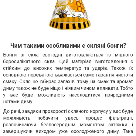
Чим такими особливими є скляні бонги?
Бонги зі скла сьогодні виготовляються із міцного
боросилікатного скла. Цей матеріал виготовлення є
стійким до високих температур та ударів. Також їх
основною перевагою вважається саме гарантія чистоти
смаку. Скло не вбирає запахів, тому на смак та аромат
диму також не буде ніщо і ніяким чином впливати. Тобто
у вас буде можливість насолодитися природними
нотами диму.
До речі, завдяки прозорості скляного корпусу у вас буде
можливість побачити увесь процес фільтрації,
розпочинаючи безпосереднім моментом затяжки і
завершуючи виходом уже охолодженого диму. Така