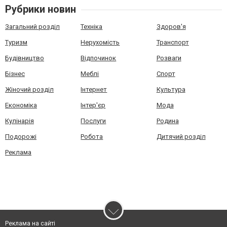
Рубрики новин
Загальний розділ
Техніка
Здоров'я
Туризм
Нерухомість
Транспорт
Будівництво
Відпочинок
Розваги
Бізнес
Меблі
Спорт
Жіночий розділ
Інтернет
Культура
Економіка
Інтер'єр
Мода
Кулінарія
Послуги
Родина
Подорожі
Робота
Дитячий розділ
Реклама
Реклама на сайті