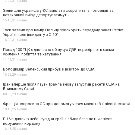
17:00,
31 липня
Зміни для українців у ЄС: виплати скоротять, а чоловіків за
незаконний виїзд депортуватимуть
15:15,
31 липня
Туск заявив про намір Польщі прискорити передачу ракет Patriot
Україні після інциденту з Х-101
15:00,
31 липня
Понад 100 ТЦК одночасно обшукує ДБР: перевіряють схеми
ухилення, побиття та катування
14:41,
31 липня
Володимир Зеленський прибув з візитом до США
16:38,
29 липня
Іран вперше після паузи Трампа знову запустив ракети США на
Близькому Сході
08:00,
29 липня
Франція попросила ЄС про допомогу через масштабні лісові пожежі
18:15,
25 липня
F-16 підняли в небо: сусідня країна збила безпілотник після
порушення кордону
16:43,
25 липня