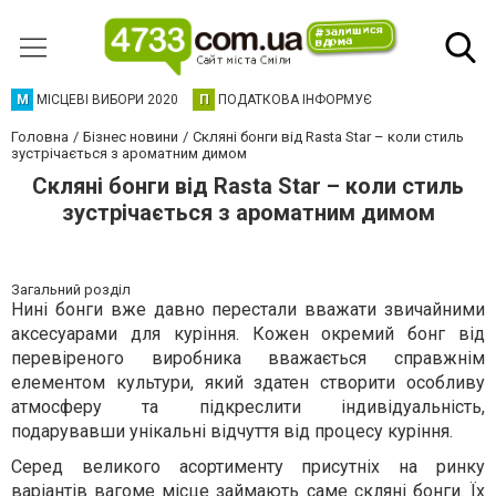
М
МІСЦЕВІ ВИБОРИ 2020
П
ПОДАТКОВА ІНФОРМУЄ
Головна
Бізнес новини
Скляні бонги від Rasta Star – коли стиль
зустрічається з ароматним димом
Скляні бонги від Rasta Star – коли стиль
зустрічається з ароматним димом
Загальний розділ
Нині бонги вже давно перестали вважати звичайними
аксесуарами для куріння. Кожен окремий бонг від
перевіреного виробника вважається справжнім
елементом культури, який здатен створити особливу
атмосферу та підкреслити індивідуальність,
подарувавши унікальні відчуття від процесу куріння.
Серед великого асортименту присутніх на ринку
варіантів вагоме місце займають саме скляні бонги. Їх