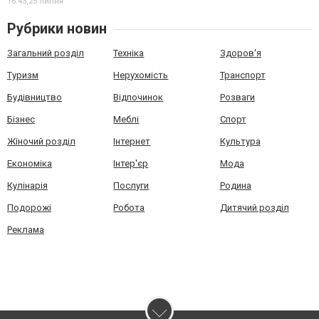
16:43,
25 липня
Рубрики новин
Загальний розділ
Техніка
Здоров'я
Туризм
Нерухомість
Транспорт
Будівництво
Відпочинок
Розваги
Бізнес
Меблі
Спорт
Жіночий розділ
Інтернет
Культура
Економіка
Інтер'єр
Мода
Кулінарія
Послуги
Родина
Подорожі
Робота
Дитячий розділ
Реклама