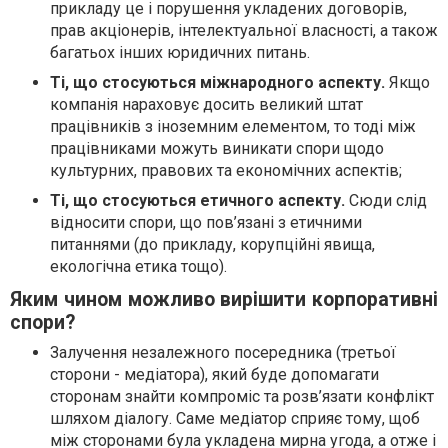
прикладу це і порушення укладених договорів,
прав акціонерів, інтелектуальної власності, а також
багатьох інших юридичних питань.
Ті, що стосуються міжнародного аспекту.
Якщо
компанія нараховує досить великий штат
працівників з іноземним елементом, то тоді між
працівниками можуть виникати спори щодо
культурних, правових та економічних аспектів;
Ті, що стосуються етичного аспекту.
Сюди слід
відносити спори, що пов’язані з етичними
питаннями (до прикладу, корупційні явища,
екологічна етика тощо).
Яким чином можливо вирішити корпоративні
спори?
Залучення незалежного посередника (третьої
сторони - медіатора), який буде допомагати
сторонам знайти компроміс та розв’язати конфлікт
шляхом діалогу. Саме медіатор сприяє тому, щоб
між сторонами була укладена мирна угода, а отже і