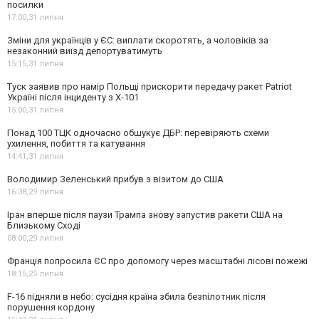
посилки
17:00,
31 липня
Зміни для українців у ЄС: виплати скоротять, а чоловіків за
незаконний виїзд депортуватимуть
15:15,
31 липня
Туск заявив про намір Польщі прискорити передачу ракет Patriot
Україні після інциденту з Х-101
15:00,
31 липня
Понад 100 ТЦК одночасно обшукує ДБР: перевіряють схеми
ухилення, побиття та катування
14:41,
31 липня
Володимир Зеленський прибув з візитом до США
16:38,
29 липня
Іран вперше після паузи Трампа знову запустив ракети США на
Близькому Сході
08:00,
29 липня
Франція попросила ЄС про допомогу через масштабні лісові пожежі
18:15,
25 липня
F-16 підняли в небо: сусідня країна збила безпілотник після
порушення кордону