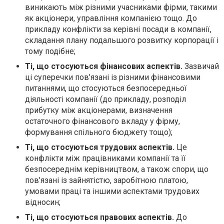
виникають між різними учасниками фірми, такими
як акціонери, управління компанією тощо. До
прикладу конфлікти за керівні посади в компанії,
складання плану подальшого розвитку корпорації і
тому подібне;
Ті, що стосуються фінансових аспектів.
Зазвичай
ці суперечки пов’язані із різними фінансовими
питаннями, що стосуються безпосередньої
діяльності компанії (до прикладу, розподіл
прибутку між акціонерами, визначення
остаточного фінансового вкладу у фірму,
формування спільного бюджету тощо);
Ті, що стосуються трудових аспектів.
Це
конфлікти між працівниками компанії та її
безпосереднім керівництвом, а також спори, що
пов’язані із зайнятістю, заробітною платою,
умовами праці та іншими аспектами трудових
відносин;
Ті, що стосуються правових аспектів.
До