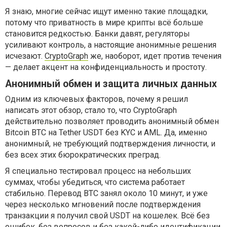
Я знаю, многие сейчас ищут именно такие площадки,
потому что приватность в мире крипты всё больше
становится редкостью. Банки давят, регуляторы
усиливают контроль, а настоящие анонимные решения
исчезают.
CryptoGraph
же, наоборот, идет против течения
— делает акцент на конфиденциальность и простоту.
Анонимный обмен и защита личных данных
Одним из ключевых факторов, почему я решил
написать этот обзор, стало то, что CryptoGraph
действительно позволяет проводить анонимный обмен
Bitcoin BTC на Tether USDT без KYC и AML. Да, именно
анонимный, не требующий подтверждения личности, и
без всех этих бюрократических преград.
Я специально тестировал процесс на небольших
суммах, чтобы убедиться, что система работает
стабильно. Перевод BTC занял около 10 минут, и уже
через несколько мгновений после подтверждения
транзакции я получил свой USDT на кошелек. Всё без
ошибок, без вопросов и без какой-либо идентификации.