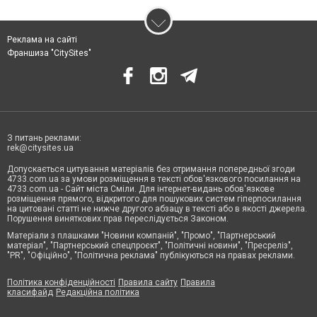
Реклама на сайті
Франшиза "CitySites"
З питань реклами:
rek@citysites.ua
Допускається цитування матеріалів без отримання попередньої згоди
4733.com.ua за умови розміщення в тексті обов'язкового посилання на
4733.com.ua - Сайт міста Сміли. Для інтернет-видань обов'язкове
розміщення прямого, відкритого для пошукових систем гіперпосилання
на цитовані статті не нижче другого абзацу в тексті або в якості джерела.
Порушення виняткових прав переслідується Законом.
Матеріали з плашками "Новини компаній", "Промо", "Партнерський
матеріал", "Партнерський спецпроєкт", "Політичні новини", "Пресреліз",
"PR", "Офіційно", "Політична реклама" публікуються на правах реклами.
Політика конфіденційності
Правила сайту
Правила
класифайд
Редакційна політика