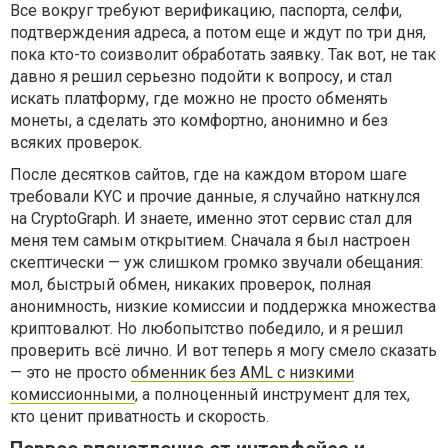
Все вокруг требуют верификацию, паспорта, селфи,
подтверждения адреса, а потом еще и ждут по три дня,
пока кто-то соизволит обработать заявку. Так вот, не так
давно я решил серьезно подойти к вопросу, и стал
искать платформу, где можно не просто обменять
монеты, а сделать это комфортно, анонимно и без
всяких проверок.
После десятков сайтов, где на каждом втором шаге
требовали KYC и прочие данные, я случайно наткнулся
на CryptoGraph. И знаете, именно этот сервис стал для
меня тем самым открытием. Сначала я был настроен
скептически — уж слишком громко звучали обещания:
мол, быстрый обмен, никаких проверок, полная
анонимность, низкие комиссии и поддержка множества
криптовалют. Но любопытство победило, и я решил
проверить всё лично. И вот теперь я могу смело сказать
— это не просто
обменник без AML с низкими
комиссионными
, а полноценный инструмент для тех,
кто ценит приватность и скорость.