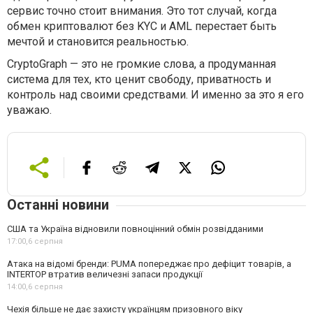
сервис точно стоит внимания. Это тот случай, когда
обмен криптовалют без KYC и AML перестает быть
мечтой и становится реальностью.
CryptoGraph — это не громкие слова, а продуманная
система для тех, кто ценит свободу, приватность и
контроль над своими средствами. И именно за это я его
уважаю.
Останні новини
США та Україна відновили повноцінний обмін розвідданими
17:00,
6 серпня
Атака на відомі бренди: PUMA попереджає про дефіцит товарів, а
INTERTOP втратив величезні запаси продукції
14:00,
6 серпня
Чехія більше не дає захисту українцям призовного віку