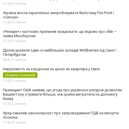
15:40,
4 серпня
Україна могла паралельно випробовувати балістику Fire Point і
«Сапсан»
15:20,
4 серпня
«Резерв+» частково припинив працювати: що відомо про збій —
заява Міноборони
15:20,
4 серпня
Дрони уразили один із найбільших складів Wildberries під Санкт-
Петербургом
08:05,
4 серпня
Нерухомість за кордоном за ціною як квартира у Смілі
Новини компаній
17:00,
3 серпня
Президент США заявив, що угода про українські ресурси дозволяє
Вашингтону отримати більше, ніж країна витратила на допомогу
Києву
16:20,
2 серпня
Уряд схвалив законопроєкт про запровадження ПДВ на імпортні
посилки
17:00,
31 липня