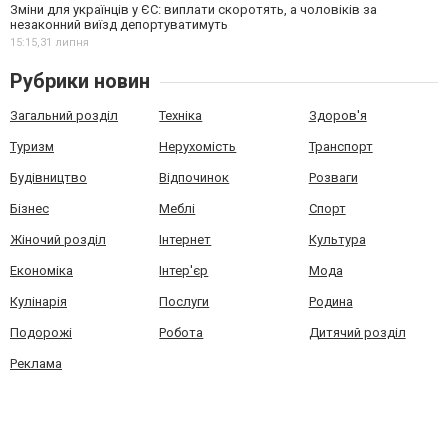
Зміни для українців у ЄС: виплати скоротять, а чоловіків за
незаконний виїзд депортуватимуть
15:15,
31 липня
Рубрики новин
Загальний розділ
Техніка
Здоров'я
Туризм
Нерухомість
Транспорт
Будівництво
Відпочинок
Розваги
Бізнес
Меблі
Спорт
Жіночий розділ
Інтернет
Культура
Економіка
Інтер'єр
Мода
Кулінарія
Послуги
Родина
Подорожі
Робота
Дитячий розділ
Реклама