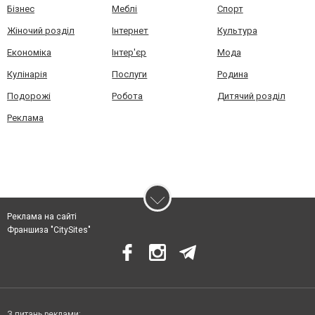
Бізнес
Меблі
Спорт
Жіночий розділ
Інтернет
Культура
Економіка
Інтер'єр
Мода
Кулінарія
Послуги
Родина
Подорожі
Робота
Дитячий розділ
Реклама
Реклама на сайті
Франшиза "CitySites"
З питань реклами: