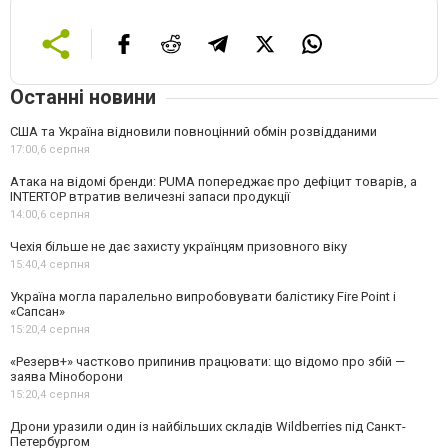
Останні новини
США та Україна відновили повноцінний обмін розвідданими
17:00,
6 серпня
Атака на відомі бренди: PUMA попереджає про дефіцит товарів, а
INTERTOP втратив величезні запаси продукції
14:00,
6 серпня
Чехія більше не дає захисту українцям призовного віку
15:40,
4 серпня
Україна могла паралельно випробовувати балістику Fire Point і
«Сапсан»
15:20,
4 серпня
«Резерв+» частково припинив працювати: що відомо про збій —
заява Міноборони
15:20,
4 серпня
Дрони уразили один із найбільших складів Wildberries під Санкт-
Петербургом