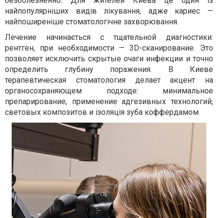
безболезненно. Для жителей Киева це один із
найпопулярніших видів лікування, адже кариес —
найпоширеніше стоматологічне захворювання.
Лечение начинається с тщательной диагностики:
рентген, при необходимости — 3D-сканирование. Это
позволяет исключить скрытые очаги инфекции и точно
определить глубину поражения. В Киеве
терапевтическая стоматология делает акцент на
органосохраняющем подходе: минимальное
препарирование, применение адгезивных технологий,
световых композитов и ізоляція зуба коффердамом.