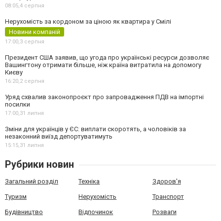
08:05,
4 серпня
Нерухомість за кордоном за ціною як квартира у Смілі
Новини компаній
17:00,
3 серпня
Президент США заявив, що угода про українські ресурси дозволяє
Вашингтону отримати більше, ніж країна витратила на допомогу
Києву
16:20,
2 серпня
Уряд схвалив законопроєкт про запровадження ПДВ на імпортні
посилки
17:00,
31 липня
Зміни для українців у ЄС: виплати скоротять, а чоловіків за
незаконний виїзд депортуватимуть
15:15,
31 липня
Рубрики новин
Загальний розділ
Техніка
Здоров'я
Туризм
Нерухомість
Транспорт
Будівництво
Відпочинок
Розваги