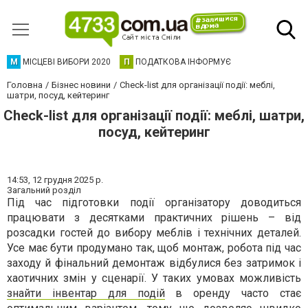
М
МІСЦЕВІ ВИБОРИ 2020
П
ПОДАТКОВА ІНФОРМУЄ
Головна
Бізнес новини
Check-list для організації події: меблі,
шатри, посуд, кейтеринг
Check-list для організації події: меблі, шатри,
посуд, кейтеринг
14:53,
12 грудня 2025 р.
Загальний розділ
Під час підготовки події організатору доводиться
працювати з десятками практичних рішень – від
розсадки гостей до вибору меблів і технічних деталей.
Усе має бути продумано так, щоб монтаж, робота під час
заходу й фінальний демонтаж відбулися без затримок і
хаотичних змін у сценарії. У таких умовах можливість
знайти інвентар для подій
в оренду часто стає