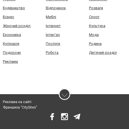
Будівництво
Відпочинок
Розваги
Бізнес
Меблі
Спорт
Жіночий розділ
Інтернет
Культура
Економіка
Інтер'єр
Мода
Кулінарія
Послуги
Родина
Подорожі
Робота
Дитячий розділ
Реклама
Реклама на сайті
Франшиза "CitySites"