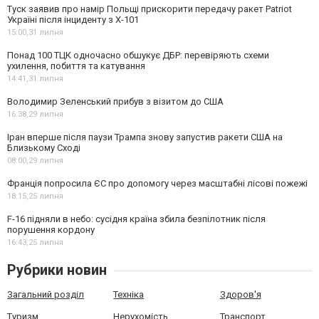
Туск заявив про намір Польщі прискорити передачу ракет Patriot
Україні після інциденту з Х-101
15:00,
31 липня
Понад 100 ТЦК одночасно обшукує ДБР: перевіряють схеми
ухилення, побиття та катування
14:41,
31 липня
Володимир Зеленський прибув з візитом до США
16:38,
29 липня
Іран вперше після паузи Трампа знову запустив ракети США на
Близькому Сході
08:00,
29 липня
Франція попросила ЄС про допомогу через масштабні лісові пожежі
18:15,
25 липня
F-16 підняли в небо: сусідня країна збила безпілотник після
порушення кордону
16:43,
25 липня
Рубрики новин
Загальний розділ
Техніка
Здоров'я
Туризм
Нерухомість
Транспорт