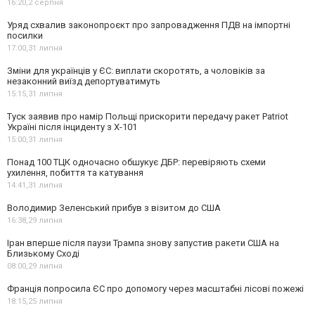
16:20,
2 серпня
Уряд схвалив законопроєкт про запровадження ПДВ на імпортні
посилки
17:00,
31 липня
Зміни для українців у ЄС: виплати скоротять, а чоловіків за
незаконний виїзд депортуватимуть
15:15,
31 липня
Туск заявив про намір Польщі прискорити передачу ракет Patriot
Україні після інциденту з Х-101
15:00,
31 липня
Понад 100 ТЦК одночасно обшукує ДБР: перевіряють схеми
ухилення, побиття та катування
14:41,
31 липня
Володимир Зеленський прибув з візитом до США
16:38,
29 липня
Іран вперше після паузи Трампа знову запустив ракети США на
Близькому Сході
08:00,
29 липня
Франція попросила ЄС про допомогу через масштабні лісові пожежі
18:15,
25 липня