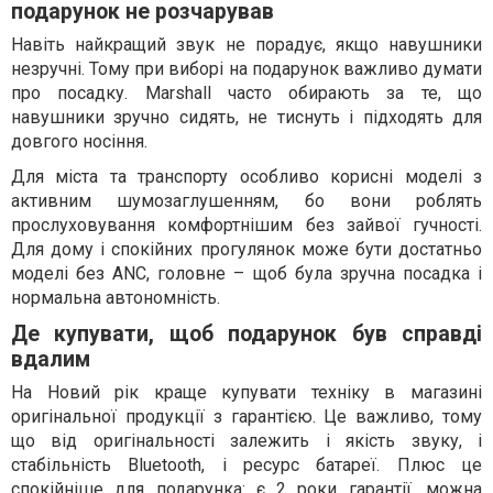
подарунок не розчарував
Навіть найкращий звук не порадує, якщо навушники
незручні. Тому при виборі на подарунок важливо думати
про посадку. Marshall часто обирають за те, що
навушники зручно сидять, не тиснуть і підходять для
довгого носіння.
Для міста та транспорту особливо корисні моделі з
активним шумозаглушенням, бо вони роблять
прослуховування комфортнішим без зайвої гучності.
Для дому і спокійних прогулянок може бути достатньо
моделі без ANC, головне – щоб була зручна посадка і
нормальна автономність.
Де купувати, щоб подарунок був справді
вдалим
На Новий рік краще купувати техніку в магазині
оригінальної продукції з гарантією. Це важливо, тому
що від оригінальності залежить і якість звуку, і
стабільність Bluetooth, і ресурс батареї. Плюс це
спокійніше для подарунка: є 2 роки гарантії, можна