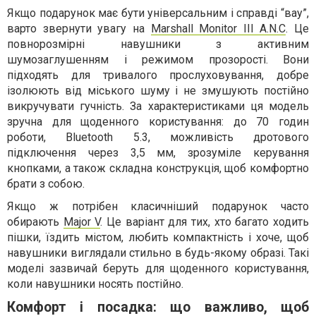
Якщо подарунок має бути універсальним і справді “вау”,
варто звернути увагу на
Marshall Monitor III A.N.C
. Це
повнорозмірні навушники з активним
шумозаглушенням і режимом прозорості. Вони
підходять для тривалого прослуховування, добре
ізолюють від міського шуму і не змушують постійно
викручувати гучність. За характеристиками ця модель
зручна для щоденного користування: до 70 годин
роботи, Bluetooth 5.3, можливість дротового
підключення через 3,5 мм, зрозуміле керування
кнопками, а також складна конструкція, щоб комфортно
брати з собою.
Якщо ж потрібен класичніший подарунок часто
обирають
Major V
. Це варіант для тих, хто багато ходить
пішки, їздить містом, любить компактність і хоче, щоб
навушники виглядали стильно в будь-якому образі. Такі
моделі зазвичай беруть для щоденного користування,
коли навушники носять постійно.
Комфорт і посадка: що важливо, щоб