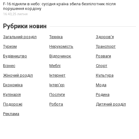
F-16 підняли в небо: сусідня країна збила безпілотник після
порушення кордону
16:43,
25 липня
Рубрики новин
Загальний розділ
Техніка
Здоров'я
Туризм
Нерухомість
Транспорт
Будівництво
Відпочинок
Розваги
Бізнес
Меблі
Спорт
Жіночий розділ
Інтернет
Культура
Економіка
Інтер'єр
Мода
Кулінарія
Послуги
Родина
Подорожі
Робота
Дитячий розділ
Реклама