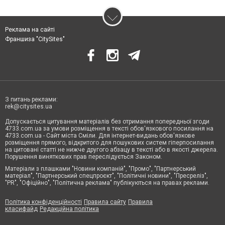
Реклама на сайті
Франшиза "CitySites"
З питань реклами:
rek@citysites.ua
Допускається цитування матеріалів без отримання попередньої згоди
4733.com.ua за умови розміщення в тексті обов'язкового посилання на
4733.com.ua - Сайт міста Сміли. Для інтернет-видань обов'язкове
розміщення прямого, відкритого для пошукових систем гіперпосилання
на цитовані статті не нижче другого абзацу в тексті або в якості джерела.
Порушення виняткових прав переслідується Законом.
Матеріали з плашками "Новини компаній", "Промо", "Партнерський
матеріал", "Партнерський спецпроєкт", "Політичні новини", "Пресреліз",
"PR", "Офіційно", "Політична реклама" публікуються на правах реклами.
Політика конфіденційності
Правила сайту
Правила
класифайд
Редакційна політика