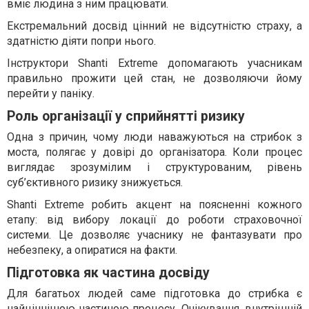
вміє людина з ним працювати.
Екстремальний досвід цінний не відсутністю страху, а
здатністю діяти попри нього.
Інструктори Shanti Extreme допомагають учасникам
правильно прожити цей стан, не дозволяючи йому
перейти у паніку.
Роль організації у сприйнятті ризику
Одна з причин, чому люди наважуються на стрибок з
моста, полягає у довірі до організатора. Коли процес
виглядає зрозумілим і структурованим, рівень
суб’єктивного ризику знижується.
Shanti Extreme робить акцент на поясненні кожного
етапу: від вибору локації до роботи страховочної
системи. Це дозволяє учаснику не фантазувати про
небезпеку, а опиратися на факти.
Підготовка як частина досвіду
Для багатьох людей саме підготовка до стрибка є
найціннішою частиною процесу. Очікування, внутрішній