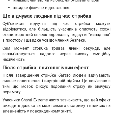
мінімальний вплив на опорно-руховий апарат;
швидке фізичне відновлення.
Що відчуває людина під час стрибка
Суб’єктивні відчуття під час стрибка можуть
відрізнятися, але більшість учасників описують схожі
етапи: короткий сплеск адреналіну, відчуття “випадіння”
з простору і швидке усвідомлення безпеки.
Сам момент стрибка триває лічені секунди, але
запам’ятовується надовго через високу емоційну
насиченість.
Після стрибка: психологічний ефект
Після завершення стрибка багато людей відчувають
сильне полегшення і внутрішній підйом. Це пов’язано з
тим, що мозок фіксує подолання страху як значущу
перемогу.
Учасники Shanti Extreme часто зазначають, що цей ефект
виходить далеко за межі самого екстриму і впливає на
впевненість у повсякденному житті.