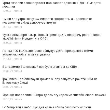
Уряд схвалив законопроєкт про запровадження ПДВ на імпортні
посилки
17:00,
31 липня
Зміни для українців у ЄС: виплати скоротять, а чоловіків за
незаконний виїзд депортуватимуть
15:15,
31 липня
Туск заявив про намір Польщі прискорити передачу ракет Patriot
Україні після інциденту з Х-101
15:00,
31 липня
Понад 100 ТЦК одночасно обшукує ДБР: перевіряють схеми
ухилення, побиття та катування
14:41,
31 липня
Володимир Зеленський прибув з візитом до США
16:38,
29 липня
Іран вперше після паузи Трампа знову запустив ракети США на
Близькому Сході
08:00,
29 липня
Франція попросила ЄС про допомогу через масштабні лісові пожежі
18:15,
25 липня
F-16 підняли в небо: сусідня країна збила безпілотник після