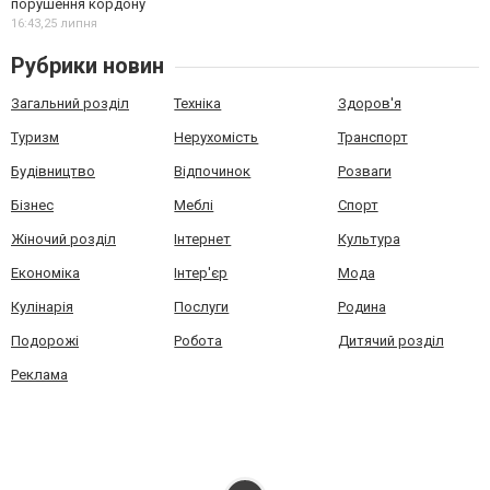
порушення кордону
16:43,
25 липня
Рубрики новин
Загальний розділ
Техніка
Здоров'я
Туризм
Нерухомість
Транспорт
Будівництво
Відпочинок
Розваги
Бізнес
Меблі
Спорт
Жіночий розділ
Інтернет
Культура
Економіка
Інтер'єр
Мода
Кулінарія
Послуги
Родина
Подорожі
Робота
Дитячий розділ
Реклама