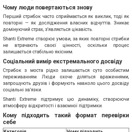
Чому люди повертаються знову
Перший стрибок часто сприймається як виклик, тоді як
повторні — як дослідження власних відчуттів. Зникає
домінуючий страх, з’являється цікавість.
Shanti Extreme створює умови, за яких повторні стрибки
не втрачають своєї цінності, оскільки процес
залишається стабільно якісним.
Соціальний вимір екстремального досвіду
Стрибок з моста рідко залишається суто особистим
переживанням. Люди охоче діляться враженнями,
запрошують друзів і формують навколо цього досвіду
соціальні зв’язки.
Shanti Extreme підтримує цю динаміку, створюючи
атмосферу відкритості і взаємної підтримки.
Кому підходить такий формат перевірки
себе
Категорія
Чому підходить