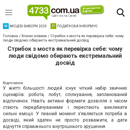
М
МІСЦЕВІ ВИБОРИ 2020
П
ПОДАТКОВА ІНФОРМУЄ
Головна
Бізнес новини
Стрибок з моста як перевірка себе: чому
люди свідомо обирають екстремальний досвід
Стрибок з моста як перевірка себе: чому
люди свідомо обирають екстремальний
досвід
Відпочинок
У житті більшості людей існує чіткий набір звичних
сценаріїв: робота, побут, спілкування, запланований
відпочинок. Навіть активні формати дозвілля з часом
стають передбачуваними і перестають викликати
сильні емоції. У певний момент з’являється потреба в
досвіді, який здатен не просто розважити, а дати
відчуття справжнього внутрішнього зрушення.