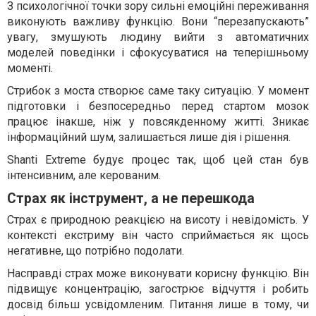
З психологічної точки зору сильні емоційні переживання
виконують важливу функцію. Вони “перезапускають”
увагу, змушують людину вийти з автоматичних
моделей поведінки і сфокусуватися на теперішньому
моменті.
Стрибок з моста створює саме таку ситуацію. У момент
підготовки і безпосередньо перед стартом мозок
працює інакше, ніж у повсякденному житті. Зникає
інформаційний шум, залишається лише дія і рішення.
Shanti Extreme будує процес так, щоб цей стан був
інтенсивним, але керованим.
Страх як інструмент, а не перешкода
Страх є природною реакцією на висоту і невідомість. У
контексті екстриму він часто сприймається як щось
негативне, що потрібно подолати.
Насправді страх може виконувати корисну функцію. Він
підвищує концентрацію, загострює відчуття і робить
досвід більш усвідомленим. Питання лише в тому, чи