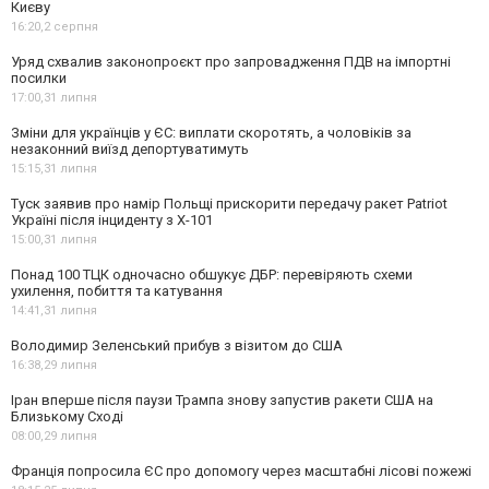
Києву
16:20,
2 серпня
Уряд схвалив законопроєкт про запровадження ПДВ на імпортні
посилки
17:00,
31 липня
Зміни для українців у ЄС: виплати скоротять, а чоловіків за
незаконний виїзд депортуватимуть
15:15,
31 липня
Туск заявив про намір Польщі прискорити передачу ракет Patriot
Україні після інциденту з Х-101
15:00,
31 липня
Понад 100 ТЦК одночасно обшукує ДБР: перевіряють схеми
ухилення, побиття та катування
14:41,
31 липня
Володимир Зеленський прибув з візитом до США
16:38,
29 липня
Іран вперше після паузи Трампа знову запустив ракети США на
Близькому Сході
08:00,
29 липня
Франція попросила ЄС про допомогу через масштабні лісові пожежі