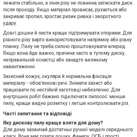
лежати стабільно, а лінія різу не повинна затискати диск
після проходу. Якщо матеріал провисає, рухається або
закриває пропил, зростає ризик ривка і зворотного
удару.
Довгі дошки й листи краще підтримувати опорами. Для
рівного різу варто використовувати напрямну або рівну
планку. Пилу не треба силою проштовхувати вперед.
Якщо вона йде важко, причина часто в тупому диску,
неправильній оснастці або занадто великому
навантаженні.
Захисний кожух, окуляри й нормальна фіксація
матеріалу - обов'язкові речі. Знімати захист або
працювати по нестійкій заготовці небезпечно. Для
внутрішніх робіт бажано підключати пилосос: менше
пилу, краще видно розмітку і легше контролювати різ.
Часті запитання та відповіді
Яку дискову пилу краще взяти для дому?
Для дому зазвичай достатньо ручної моделі середнього
класу. Вона має різати дошку, фанеру, ОСБ і прості