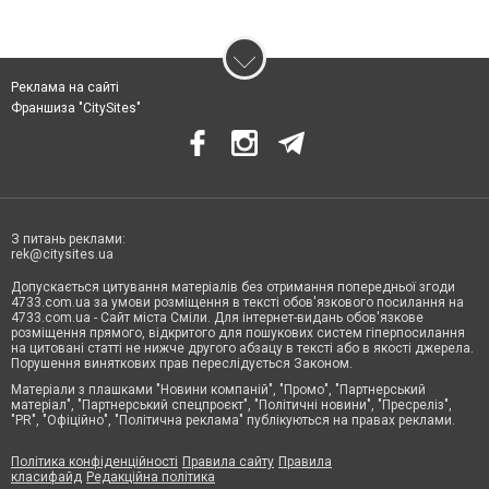
Реклама на сайті
Франшиза "CitySites"
З питань реклами:
rek@citysites.ua
Допускається цитування матеріалів без отримання попередньої згоди
4733.com.ua за умови розміщення в тексті обов'язкового посилання на
4733.com.ua - Сайт міста Сміли. Для інтернет-видань обов'язкове
розміщення прямого, відкритого для пошукових систем гіперпосилання
на цитовані статті не нижче другого абзацу в тексті або в якості джерела.
Порушення виняткових прав переслідується Законом.
Матеріали з плашками "Новини компаній", "Промо", "Партнерський
матеріал", "Партнерський спецпроєкт", "Політичні новини", "Пресреліз",
"PR", "Офіційно", "Політична реклама" публікуються на правах реклами.
Політика конфіденційності
Правила сайту
Правила
класифайд
Редакційна політика