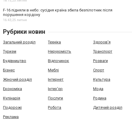
18:15,
25 липня
F-16 підняли в небо: сусідня країна збила безпілотник після
порушення кордону
16:43,
25 липня
Рубрики новин
Загальний розділ
Техніка
Здоров'я
Туризм
Нерухомість
Транспорт
Будівництво
Відпочинок
Розваги
Бізнес
Меблі
Спорт
Жіночий розділ
Інтернет
Культура
Економіка
Інтер'єр
Мода
Кулінарія
Послуги
Родина
Подорожі
Робота
Дитячий розділ
Реклама