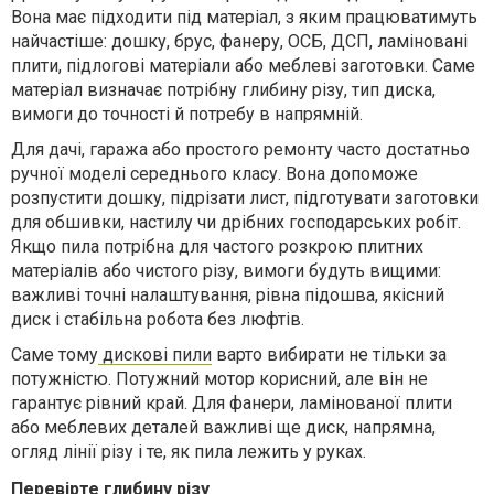
Вона має підходити під матеріал, з яким працюватимуть
найчастіше: дошку, брус, фанеру, ОСБ, ДСП, ламіновані
плити, підлогові матеріали або меблеві заготовки. Саме
матеріал визначає потрібну глибину різу, тип диска,
вимоги до точності й потребу в напрямній.
Для дачі, гаража або простого ремонту часто достатньо
ручної моделі середнього класу. Вона допоможе
розпустити дошку, підрізати лист, підготувати заготовки
для обшивки, настилу чи дрібних господарських робіт.
Якщо пила потрібна для частого розкрою плитних
матеріалів або чистого різу, вимоги будуть вищими:
важливі точні налаштування, рівна підошва, якісний
диск і стабільна робота без люфтів.
Саме тому
дискові пили
варто вибирати не тільки за
потужністю. Потужний мотор корисний, але він не
гарантує рівний край. Для фанери, ламінованої плити
або меблевих деталей важливі ще диск, напрямна,
огляд лінії різу і те, як пила лежить у руках.
Перевірте глибину різу