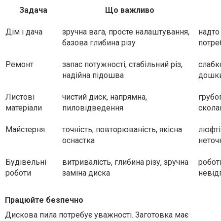
Задача
Що важливо
Дім і дача
зручна вага, просте налаштування,
надто
базова глибина різу
потре
Ремонт
запас потужності, стабільний різ,
слабк
надійна підошва
дошк
Листові
чистий диск, напрямна,
грубо
матеріали
пиловідведення
скола
Майстерня
точність, повторюваність, якісна
люфті
оснастка
неточ
Будівельні
витривалість, глибина різу, зручна
робот
роботи
заміна диска
невід
Працюйте безпечно
Дискова пила потребує уважності. Заготовка має