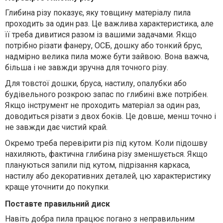
Глибина різу показує, яку товщину матеріалу пила
проходить за один раз. Це важлива характеристика, але
її треба дивитися разом із вашими задачами. Якщо
потрібно різати фанеру, ОСБ, дошку або тонкий брус,
надмірно велика пила може бути зайвою. Вона важча,
більша і не завжди зручна для точного різу.
Для товстої дошки, бруса, настилу, опалубки або
будівельного розкрою запас по глибині вже потрібен.
Якщо інструмент не проходить матеріал за один раз,
доводиться різати з двох боків. Це довше, менш точно і
не завжди дає чистий край.
Окремо треба перевірити різ під кутом. Коли підошву
нахиляють, фактична глибина різу зменшується. Якщо
плануються запили під кутом, підрізання каркаса,
настилу або декоративних деталей, цю характеристику
краще уточнити до покупки.
Поставте правильний диск
Навіть добра пила працює погано з неправильним