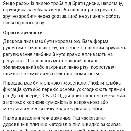
Якщо разом із пилою треба підібрати диски, напрямну,
струбцини, засоби захисту або інші витратні речі, це
зручно зробити через
gost.ua
, щоб не зупиняти роботу
після першого різу.
Оцініть зручність
Дискова пила має бути керованою. Вага, форма
рукоятки, огляд лінії різу, жорсткість підошви, зручність
регулювання глибини й кута прямо впливають на
результат. Якщо інструмент важкий, погано
збалансований або закриває лінію різу, користувач
швидше втомлюється і частіше помиляється.
Підошва має бути рівною і жорсткою. Люфти, слабка
фіксація кута або перекіс основи ускладнюють прямий
різ. Для фанери, ОСБ, ДСП, дверних полотен і меблевих
заготовок корисна сумісність із напрямною або
можливість вести пилу вздовж рівної рейки.
Пиловідведення теж важливе. Під час різання
деревини й плитних матеріалів пил швидко закриває
розмітку. Якщо пила має нормальний вихід під пилосос,