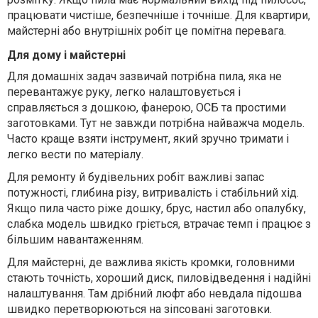
працювати чистіше, безпечніше і точніше. Для квартири,
майстерні або внутрішніх робіт це помітна перевага.
Для дому і майстерні
Для домашніх задач зазвичай потрібна пила, яка не
перевантажує руку, легко налаштовується і
справляється з дошкою, фанерою, ОСБ та простими
заготовками. Тут не завжди потрібна найважча модель.
Часто краще взяти інструмент, який зручно тримати і
легко вести по матеріалу.
Для ремонту й будівельних робіт важливі запас
потужності, глибина різу, витривалість і стабільний хід.
Якщо пила часто ріже дошку, брус, настил або опалубку,
слабка модель швидко гріється, втрачає темп і працює з
більшим навантаженням.
Для майстерні, де важлива якість кромки, головними
стають точність, хороший диск, пиловідведення і надійні
налаштування. Там дрібний люфт або невдала підошва
швидко перетворюються на зіпсовані заготовки.