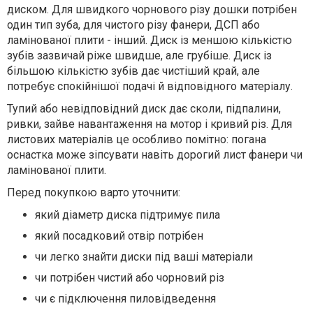
диском. Для швидкого чорнового різу дошки потрібен
один тип зуба, для чистого різу фанери, ДСП або
ламінованої плити - інший. Диск із меншою кількістю
зубів зазвичай ріже швидше, але грубіше. Диск із
більшою кількістю зубів дає чистіший край, але
потребує спокійнішої подачі й відповідного матеріалу.
Тупий або невідповідний диск дає сколи, підпалини,
ривки, зайве навантаження на мотор і кривий різ. Для
листових матеріалів це особливо помітно: погана
оснастка може зіпсувати навіть дорогий лист фанери чи
ламінованої плити.
Перед покупкою варто уточнити:
який діаметр диска підтримує пила
який посадковий отвір потрібен
чи легко знайти диски під ваші матеріали
чи потрібен чистий або чорновий різ
чи є підключення пиловідведення