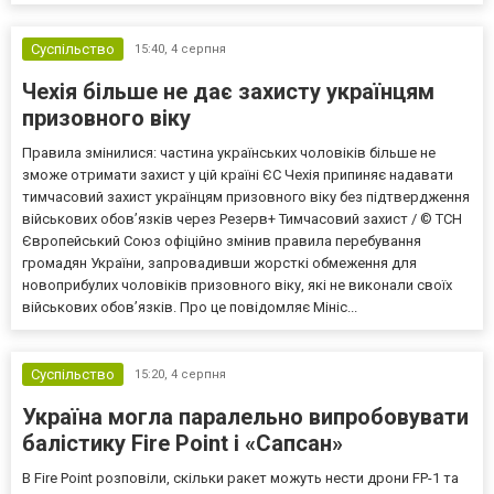
Важливими залишаються порядок погашення, графік платежів,
у...
Суспільство
15:40,
4 серпня
Чехія більше не дає захисту українцям
призовного віку
Правила змінилися: частина українських чоловіків більше не
зможе отримати захист у цій країні ЄС Чехія припиняє надавати
тимчасовий захист українцям призовного віку без підтвердження
військових обов’язків через Резерв+ Тимчасовий захист / © ТСН
Європейський Союз офіційно змінив правила перебування
громадян України, запровадивши жорсткі обмеження для
новоприбулих чоловіків призовного віку, які не виконали своїх
військових обов’язків. Про це повідомляє Мініс...
Суспільство
15:20,
4 серпня
Україна могла паралельно випробовувати
балістику Fire Point і «Сапсан»
В Fire Point розповіли, скільки ракет можуть нести дрони FP-1 та