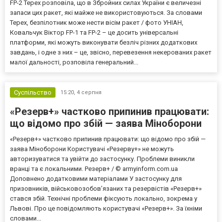
FP-2 Терех розповіла, що в Збройних силах України є величезні
запаси цих ракет, які майже не використовуються. За словами
Терех, безпілотник може нести вісім ракет / фото УНІАН,
Ковальчук Віктор FP-1 та FP-2 – це досить універсальні
платформи, які можуть виконувати безліч різних додаткових
завдань, і одне з них – це, звісно, перевезення некерованих ракет
малої дальності, розповіла генеральний...
Суспільство
15:20,
4 серпня
«Резерв+» частково припинив працювати:
що відомо про збій — заява Міноборони
«Резерв+» частково припинив працювати: що відомо про збій —
заява Міноборони Користувачі «Резерву+» не можуть
авторизуватися та увійти до застосунку. Проблеми виникли
вранці та є локальними. Резерв+ / © armyinform.com.ua
Доповнено додатковими матеріалами У застосунку для
призовників, військовозобов’язаних та резервістів «Резерв+»
стався збій. Технічні проблеми фіксують локально, зокрема у
Львові. Про це повідомляють користувачі «Резерв+». За їхніми
словами...