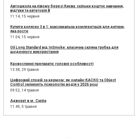
Автошкола на лівому березі Києва: скільки коштує навчання,
відгуки та категорія B
11:14,
15 червня
Купити коляску 3 в 1: максимальна комплектація для дитини,
яка росте
11:04,
15 червня
Oil Long Standard від InSmoke: класична скляна трубка для
щоденного використання
Кровоспинні препарати: головні особливості
13:38,
29 травня
Цифровий спокій за кермом: як онлайн-КАСКО та Object
Control змінюють психологію водія у 2026 році
09:52,
14 травня
Адвокат в м. Сміла
11:49,
5 травня