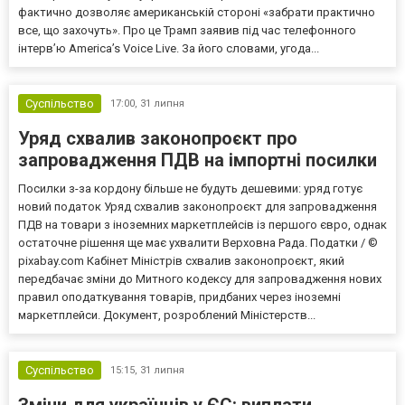
фактично дозволяє американській стороні «забрати практично
все, що захочуть». Про це Трамп заявив під час телефонного
інтерв’ю America’s Voice Live. За його словами, угода...
Суспільство
17:00,
31 липня
Уряд схвалив законопроєкт про
запровадження ПДВ на імпортні посилки
Посилки з-за кордону більше не будуть дешевими: уряд готує
новий податок Уряд схвалив законопроєкт для запровадження
ПДВ на товари з іноземних маркетплейсів із першого євро, однак
остаточне рішення ще має ухвалити Верховна Рада. Податки / ©
pixabay.com Кабінет Міністрів схвалив законопроєкт, який
передбачає зміни до Митного кодексу для запровадження нових
правил оподаткування товарів, придбаних через іноземні
маркетплейси. Документ, розроблений Міністерств...
Суспільство
15:15,
31 липня
Зміни для українців у ЄС: виплати