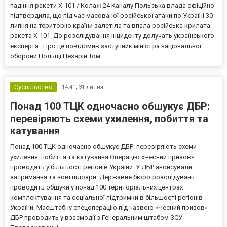
падіння ракети Х-101 / Колаж 24 Каналу Польська влада офіційно
підтвердила, що під час масованої російської атаки по Україні 30
липня на територію країни залетіла та впала російська крилата
ракета Х-101. До розслідування інциденту долучать українського
експерта. Про це повідомив заступник міністра національної
оборони Польщі Цезарій Том...
Суспільство
14:41,
31 липня
Понад 100 ТЦК одночасно обшукує ДБР:
перевіряють схеми ухилення, побиття та
катування
Понад 100 ТЦК одночасно обшукує ДБР: перевіряють схеми
ухилення, побиття та катування Операцію «Чесний призов»
проводять у більшості регіонів України. У ДБР анонсували
затримання та нові підозри. Державне бюро розслідувань
проводить обшуки у понад 100 територіальних центрах
комплектування та соціальної підтримки в більшості регіонів
України. Масштабну спецоперацію під назвою «Чесний призов»
ДБР проводить у взаємодії з Генеральним штабом ЗСУ.