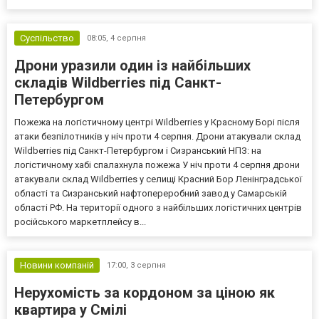
Суспільство
08:05,
4 серпня
Дрони уразили один із найбільших
складів Wildberries під Санкт-
Петербургом
Пожежа на логістичному центрі Wildberries у Красному Борі після
атаки безпілотників у ніч проти 4 серпня. Дрони атакували склад
Wildberries під Санкт-Петербургом і Сизранський НПЗ: на
логістичному хабі спалахнула пожежа У ніч проти 4 серпня дрони
атакували склад Wildberries у селищі Красний Бор Ленінградської
області та Сизранський нафтопереробний завод у Самарській
області РФ. На території одного з найбільших логістичних центрів
російського маркетплейсу в...
Новини компаній
17:00,
3 серпня
Нерухомість за кордоном за ціною як
квартира у Смілі