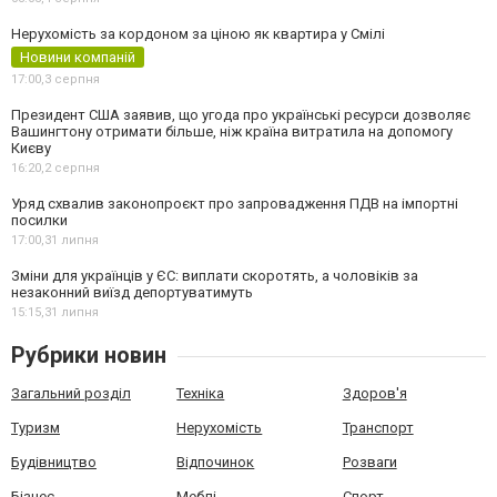
Нерухомість за кордоном за ціною як квартира у Смілі
Новини компаній
17:00,
3 серпня
Президент США заявив, що угода про українські ресурси дозволяє
Вашингтону отримати більше, ніж країна витратила на допомогу
Києву
16:20,
2 серпня
Уряд схвалив законопроєкт про запровадження ПДВ на імпортні
посилки
17:00,
31 липня
Зміни для українців у ЄС: виплати скоротять, а чоловіків за
незаконний виїзд депортуватимуть
15:15,
31 липня
Рубрики новин
Загальний розділ
Техніка
Здоров'я
Туризм
Нерухомість
Транспорт
Будівництво
Відпочинок
Розваги
Бізнес
Меблі
Спорт