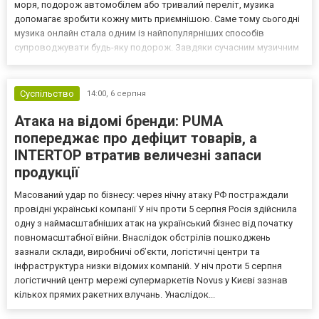
моря, подорож автомобілем або тривалий переліт, музика
допомагає зробити кожну мить приємнішою. Саме тому сьогодні
музика онлайн стала одним із найпопулярніших способів
супроводжувати будь-яку подорож. Завдяки сучасним музичним
сервісам користувачі можуть швидко знайти улюблені
композиції, створити власні добірки та насолоджуватися...
Суспільство
14:00,
6 серпня
Атака на відомі бренди: PUMA
попереджає про дефіцит товарів, а
INTERTOP втратив величезні запаси
продукції
Масований удар по бізнесу: через нічну атаку РФ постраждали
провідні українські компанії У ніч проти 5 серпня Росія здійснила
одну з наймасштабніших атак на український бізнес від початку
повномасштабної війни. Внаслідок обстрілів пошкоджень
зазнали склади, виробничі об’єкти, логістичні центри та
інфраструктура низки відомих компаній. У ніч проти 5 серпня
логістичний центр мережі супермаркетів Novus у Києві зазнав
кількох прямих ракетних влучань. Унаслідок...