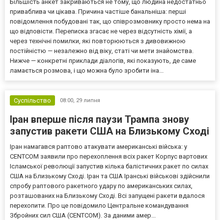
Більшість анкет закриваються не тому, що людина недостатньо
приваблива чи цікава. Причина частіше банальніша: перші
повідомлення побудовані так, що співрозмовнику просто нема на
що відповісти. Переписка згасає не через відсутність хімії, а
через технічні помилки, які повторюються з дивовижною
постійністю — незалежно від віку, статі чи мети знайомства.
Нижче — конкретні приклади діалогів, які показують, де саме
ламається розмова, і що можна було зробити іна...
Суспільство
08:00,
29 липня
Іран вперше після паузи Трампа знову
запустив ракети США на Близькому Сході
Іран намагався раптово атакувати американські війська: у
CENTCOM заявили про перехоплення всіх ракет Корпус вартових
Ісламської революції запустив кілька балістичних ракет по силах
США на Близькому Сході. Іран та США Іранські військові здійснили
спробу раптового ракетного удару по американських силах,
розташованих на Близькому Сході. Всі запущені ракети вдалося
перехопити. Про це повідомило Центральне командування
Збройних сил США (CENTCOM). За даними амер...