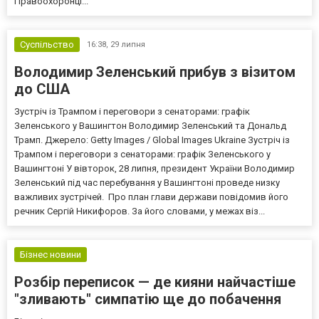
Правоохоронці...
Суспільство
16:38,
29 липня
Володимир Зеленський прибув з візитом
до США
Зустріч із Трампом і переговори з сенаторами: графік
Зеленського у Вашингтон Володимир Зеленський та Дональд
Трамп. Джерело: Getty Images / Global Images Ukraine Зустріч із
Трампом і переговори з сенаторами: графік Зеленського у
Вашингтоні У вівторок, 28 липня, президент України Володимир
Зеленський під час перебування у Вашингтоні проведе низку
важливих зустрічей. Про план глави держави повідомив його
речник Сергій Никифоров. За його словами, у межах віз...
Бізнес новини
Розбір переписок — де кияни найчастіше
"зливають" симпатію ще до побачення