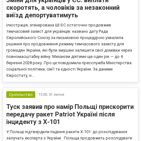
скоротять, а чоловіків за незаконний
виїзд депортуватимуть
Ілюстрація, згенерована ШІ ЄС остаточно продовжив
тимчасовий захист для українців: названо дату Рада
Європейського Союзу за письмовою процедурою ухвалила
рішення про продовження режиму тимчасового захисту для
громадян України, які були змушені залишити свої домівки через
повномасштабну війну. Механізм діятиме ще один рік — до 4
березня 2028 року. Про це повідомила пресслужба Міністерства
соціальної політики, сім'ї та єдності України. За даними
Євростату, н...
Суспільство
15:00,
31 липня
Туск заявив про намір Польщі прискорити
передачу ракет Patriot Україні після
інциденту з Х-101
У Польщі підтвердили падіння ракети Х-101: до розслідування
залучать експерта з України Польща продовжить розслідувати