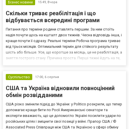
Бізнес новини
15:49,
Вчора
Скільки триває реабілітація і що
відбувається всередині програми
Питання про терміни родини ставлять першим. За ним стоїть
надія почути щось на кшталт двох тижнів. Чесна відповідь інша, і
краще почути її одразу. Реальні терміни Робоча програма триває
від трьох місяців. Оптимальний термін для стійкого результату
шість або більше. Усе, що коротше за місяць, це не реабілітація, а
зняття гострого стану. Причина проста. Перші тижні йдуть на те,
щоб організм і психіка повернулися до робочого режиму. Людина,
яка щойно припинил...
Суспільство
17:00,
6 серпня
США та Україна відновили повноцінний
обмін розвідданими
США різко змінили підхід до України: у Politico розкрили, що тепер
допомагає краще бити по Росії Американські сенатори та
експерти вважають, що це допомогло Україні посилити удари по
російських цілях і зміцнити свої позиції у війні. Прапор США / ©
Associated Press Співпраця між США та Україною у сфері обміну