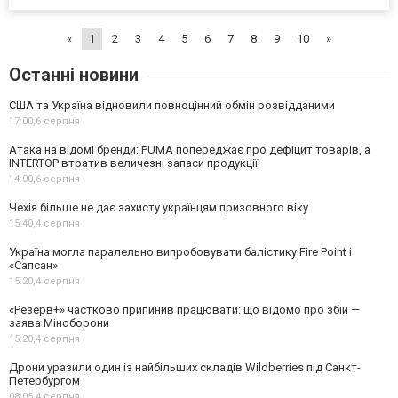
«
1
2
3
4
5
6
7
8
9
10
»
Останні новини
США та Україна відновили повноцінний обмін розвідданими
17:00,
6 серпня
Атака на відомі бренди: PUMA попереджає про дефіцит товарів, а
INTERTOP втратив величезні запаси продукції
14:00,
6 серпня
Чехія більше не дає захисту українцям призовного віку
15:40,
4 серпня
Україна могла паралельно випробовувати балістику Fire Point і
«Сапсан»
15:20,
4 серпня
«Резерв+» частково припинив працювати: що відомо про збій —
заява Міноборони
15:20,
4 серпня
Дрони уразили один із найбільших складів Wildberries під Санкт-
Петербургом
08:05,
4 серпня