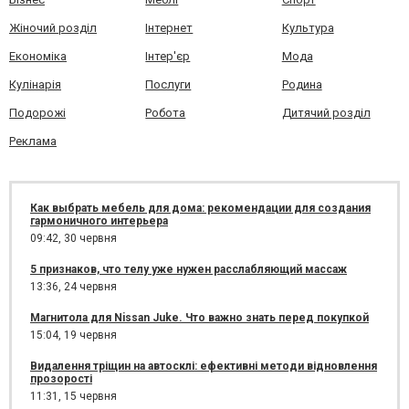
Жіночий розділ
Інтернет
Культура
Економіка
Інтер'єр
Мода
Кулінарія
Послуги
Родина
Подорожі
Робота
Дитячий розділ
Реклама
Как выбрать мебель для дома: рекомендации для создания
гармоничного интерьера
09:42,
30 червня
5 признаков, что телу уже нужен расслабляющий массаж
13:36,
24 червня
Магнитола для Nissan Juke. Что важно знать перед покупкой
15:04,
19 червня
Видалення тріщин на автосклі: ефективні методи відновлення
прозорості
11:31,
15 червня