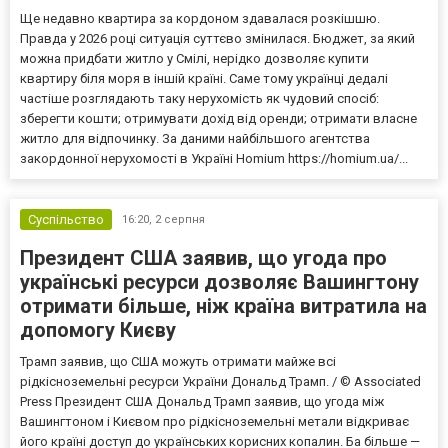
Ще недавно квартира за кордоном здавалася розкішшю.
Правда у 2026 році ситуація суттєво змінилася. Бюджет, за який
можна придбати житло у Смілі, нерідко дозволяє купити
квартиру біля моря в іншій країні. Саме тому українці дедалі
частіше розглядають таку нерухомість як чудовий спосіб:
зберегти кошти; отримувати дохід від оренди; отримати власне
житло для відпочинку. За даними найбільшого агентства
закордонної нерухомості в Україні Homium https://homium.ua/...
Суспільство
16:20,
2 серпня
Президент США заявив, що угода про
українські ресурси дозволяє Вашингтону
отримати більше, ніж країна витратила на
допомогу Києву
Трамп заявив, що США можуть отримати майже всі
рідкісноземельні ресурси України Дональд Трамп. / © Associated
Press Президент США Дональд Трамп заявив, що угода між
Вашингтоном і Києвом про рідкісноземельні метали відкриває
його країні доступ до українських корисних копалин. Ба більше —