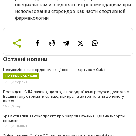
специалистам и следовать их рекомендациям при
использовании стероидов как части спортивной
фармакологии.
Останні новини
Нерухомість за кордоном за ціною як квартира у Смілі
Новини компаній
17:00,
3 серпня
Президент США заявив, що угода про українські ресурси дозволяє
Вашингтону отримати більше, ніж країна витратила на допомогу
Києву
16:20,
2 серпня
Уряд схвалив законопроєкт про запровадження ПДВ на імпортні
посилки
17:00,
31 липня
Зміни для українців у ЄС: виплати скоротять, а чоловіків за