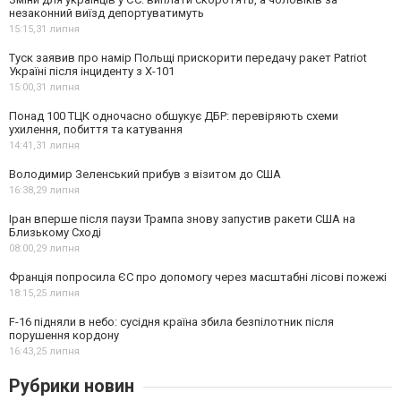
незаконний виїзд депортуватимуть
15:15,
31 липня
Туск заявив про намір Польщі прискорити передачу ракет Patriot
Україні після інциденту з Х-101
15:00,
31 липня
Понад 100 ТЦК одночасно обшукує ДБР: перевіряють схеми
ухилення, побиття та катування
14:41,
31 липня
Володимир Зеленський прибув з візитом до США
16:38,
29 липня
Іран вперше після паузи Трампа знову запустив ракети США на
Близькому Сході
08:00,
29 липня
Франція попросила ЄС про допомогу через масштабні лісові пожежі
18:15,
25 липня
F-16 підняли в небо: сусідня країна збила безпілотник після
порушення кордону
16:43,
25 липня
Рубрики новин