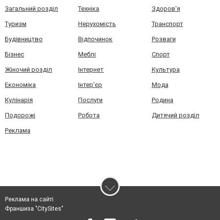
Загальний розділ
Техніка
Здоров'я
Туризм
Нерухомість
Транспорт
Будівництво
Відпочинок
Розваги
Бізнес
Меблі
Спорт
Жіночий розділ
Інтернет
Культура
Економіка
Інтер'єр
Мода
Кулінарія
Послуги
Родина
Подорожі
Робота
Дитячий розділ
Реклама
Реклама на сайті
Франшиза "CitySites"