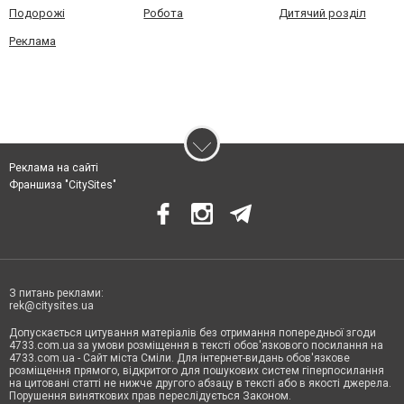
Подорожі
Робота
Дитячий розділ
Реклама
Реклама на сайті
Франшиза "CitySites"
З питань реклами:
rek@citysites.ua
Допускається цитування матеріалів без отримання попередньої згоди
4733.com.ua за умови розміщення в тексті обов'язкового посилання на
4733.com.ua - Сайт міста Сміли. Для інтернет-видань обов'язкове
розміщення прямого, відкритого для пошукових систем гіперпосилання
на цитовані статті не нижче другого абзацу в тексті або в якості джерела.
Порушення виняткових прав переслідується Законом.