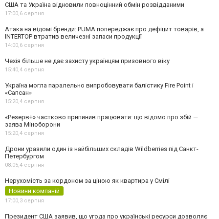
США та Україна відновили повноцінний обмін розвідданими
17:00,
6 серпня
Атака на відомі бренди: PUMA попереджає про дефіцит товарів, а
INTERTOP втратив величезні запаси продукції
14:00,
6 серпня
Чехія більше не дає захисту українцям призовного віку
15:40,
4 серпня
Україна могла паралельно випробовувати балістику Fire Point і
«Сапсан»
15:20,
4 серпня
«Резерв+» частково припинив працювати: що відомо про збій —
заява Міноборони
15:20,
4 серпня
Дрони уразили один із найбільших складів Wildberries під Санкт-
Петербургом
08:05,
4 серпня
Нерухомість за кордоном за ціною як квартира у Смілі
Новини компаній
17:00,
3 серпня
Президент США заявив, що угода про українські ресурси дозволяє