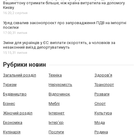
Вашингтону отримати більше, ніж країна витратила на допомогу
Києву
16:20,
2 серпня
Уряд схвалив законопроєкт про запровадження ПДВ на імпортні
посилки
17:00,
31 липня
Зміни для українців у ЄС: виплати скоротять, а чоловіків за
незаконний виїзд депортуватимуть
15:15,
31 липня
Рубрики новин
Загальний розділ
Техніка
Здоров'я
Туризм
Нерухомість
Транспорт
Будівництво
Відпочинок
Розваги
Бізнес
Меблі
Спорт
Жіночий розділ
Інтернет
Культура
Економіка
Інтер'єр
Мода
Кулінарія
Послуги
Родина