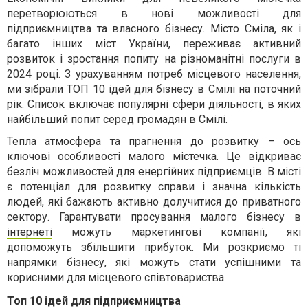
перетворюються в нові можливості для
підприємництва та власного бізнесу. Місто Сміла, як і
багато інших міст України, переживає активний
розвиток і зростання попиту на різноманітні послуги в
2024 році. З урахуванням потреб місцевого населення,
ми зібрали ТОП 10 ідей для бізнесу в Смілі на поточний
рік. Список включає популярні сфери діяльності, в яких
найбільший попит серед громадян в Смілі.
Тепла атмосфера та прагнення до розвитку – ось
ключові особливості малого містечка. Це відкриває
безліч можливостей для енергійних підприємців. В місті
є потенціал для розвитку справи і значна кількість
людей, які бажають активно долучитися до приватного
сектору. Гарантувати
просування малого бізнесу в
інтернеті
можуть маркетингові компанії, які
допоможуть збільшити прибуток. Ми розкриємо ті
напрямки бізнесу, які можуть стати успішними та
корисними для місцевого співтовариства.
Топ 10 ідей для підприємництва