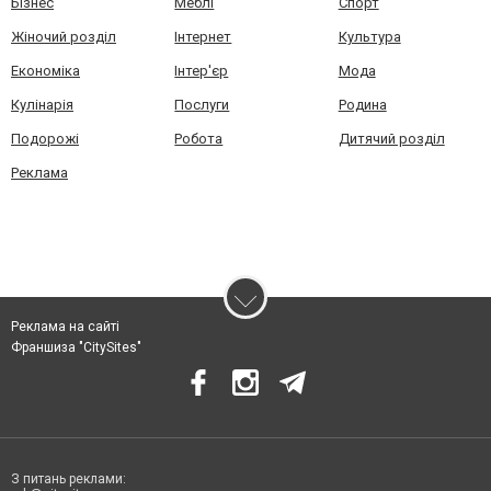
Бізнес
Меблі
Спорт
Жіночий розділ
Інтернет
Культура
Економіка
Інтер'єр
Мода
Кулінарія
Послуги
Родина
Подорожі
Робота
Дитячий розділ
Реклама
Реклама на сайті
Франшиза "CitySites"
З питань реклами: