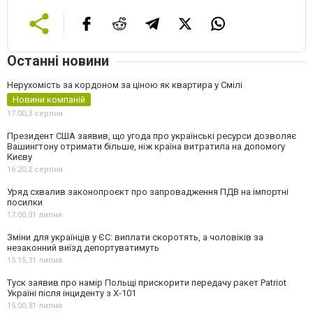
Останні новини
Нерухомість за кордоном за ціною як квартира у Смілі
Новини компаній
17:00,
3 серпня
Президент США заявив, що угода про українські ресурси дозволяє
Вашингтону отримати більше, ніж країна витратила на допомогу
Києву
16:20,
2 серпня
Уряд схвалив законопроєкт про запровадження ПДВ на імпортні
посилки
17:00,
31 липня
Зміни для українців у ЄС: виплати скоротять, а чоловіків за
незаконний виїзд депортуватимуть
15:15,
31 липня
Туск заявив про намір Польщі прискорити передачу ракет Patriot
Україні після інциденту з Х-101
15:00,
31 липня