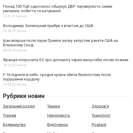
Понад 100 ТЦК одночасно обшукує ДБР: перевіряють схеми
ухилення, побиття та катування
14:41,
31 липня
Володимир Зеленський прибув з візитом до США
16:38,
29 липня
Іран вперше після паузи Трампа знову запустив ракети США на
Близькому Сході
08:00,
29 липня
Франція попросила ЄС про допомогу через масштабні лісові пожежі
18:15,
25 липня
F-16 підняли в небо: сусідня країна збила безпілотник після
порушення кордону
16:43,
25 липня
Рубрики новин
Загальний розділ
Техніка
Здоров'я
Туризм
Нерухомість
Транспорт
Будівництво
Відпочинок
Розваги